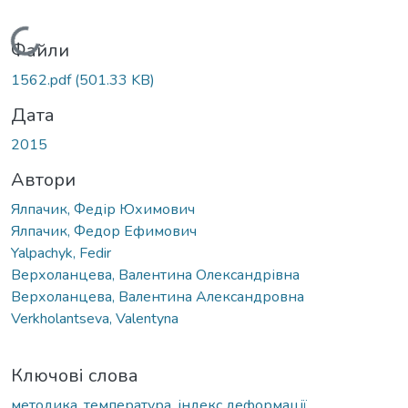
Вантажиться...
Файли
1562.pdf
(501.33 KB)
Дата
2015
Автори
Ялпачик, Федір Юхимович
Ялпачик, Федор Ефимович
Yalpachyk, Fedir
Верхоланцева, Валентина Олександрівна
Верхоланцева, Валентина Александровна
Verkholantseva, Valentyna
Ключові слова
методика
,
температура
,
індекс деформації
,