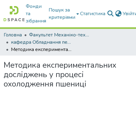
Фонди
Пошук за
та
Статистика
Увій
критеріями
зібрання
Головна
Факультет Механіко-технологічний
кафедра Обладнання переробних і харчових виробництв ім. професора Ф.Ю. Ялпачика
Методика експериментальних досліджень у процесі охолодження пшениці
Методика експериментальних
досліджень у процесі
охолодження пшениці