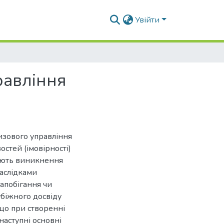
Увійти
равління
изового управління
остей (імовірності)
юють виникнення
наслідками
апобігання чи
убіжного досвіду
 що при створенні
наступні основні