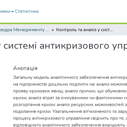
ріями
Статистика
Кафедра Менеджменту та публічного адміністрування
Контроль та аналіз у системі антикризового управління підприємством
у системі антикризового уп
Анотація
Загальну модель аналітичного забезпечення антикр
на підприємстві доцільно поділити на: аналіз можлив
прояву кризових явищ; аналіз причин, що обумовл
кризи; аналіз втрат за очікуваними чи фактичними 
розгортання кризи; аналіз ресурсних можливостей з
подолання кризи. Узагальнення вітчизняного та зар
процесу антикризового управління свідчить про те,
відповідного аналітичного забезпечення вирішують 