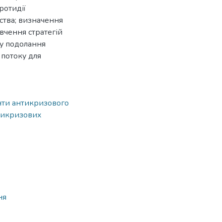
ротидії
ства; визначення
вчення стратегій
лу подолання
потоку для
ти антикризового
нтикризових
ня