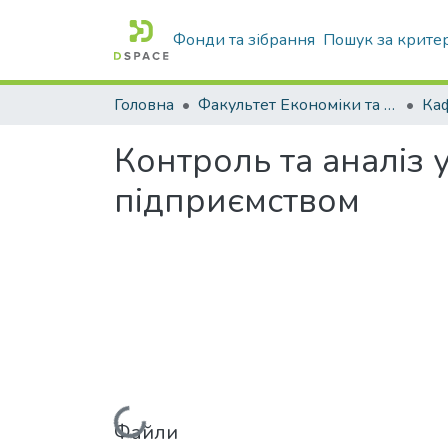
Фонди та зібрання
Пошук за крите
Головна
Факультет Економіки та бізнесу
Контроль та аналіз 
підприємством
Файли