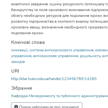
аналітичні завдання: оцінку ресурсного потенціалу п
банкрутству та після кризового виживання підприєм
обсягу необхідних ресурсів для подолання кризи; ви
розвитку підприємства в контексті аналізу потенціа
кризових явищ; визначення необхідного грошового 
подолання кризи.
Ключові слова
інновації
,
система антикризового управління
,
елемен
управління
,
антикризове управління
,
доцільність а
заходів
URI
http://elar.tsatu.edu.ua/handle/123456789/14285
Зібрання
Кафедра Менеджменту та публічного адмініструван
Повна інформація про документ