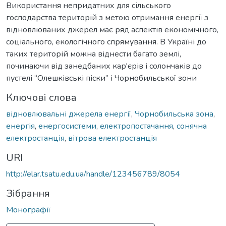
Використання непридатних для сільського
господарства територій з метою отримання енергії з
відновлюваних джерел має ряд аспектів економічного,
соціального, екологічного спрямування. В Україні до
таких територій можна віднести багато землі,
починаючи від занедбаних кар'єрів і солончаків до
пустелі “Олешківські піски” і Чорнобильської зони
Ключові слова
відновлювальні джерела енергії
,
Чорнобильська зона
,
енергія
,
енергосистеми
,
електропостачання
,
сонячна
електростанція
,
вітрова електростанція
URI
http://elar.tsatu.edu.ua/handle/123456789/8054
Зібрання
Монографії