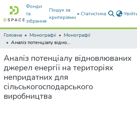
Фонди
Пошук за
та
Статистика
Увій
критеріями
зібрання
Головна
Монографії
Монографії
Аналіз потенціалу відновлюваних джерел енергії на територіях непридатних для сільськогосподарського виробництва
Аналіз потенціалу відновлюваних
джерел енергії на територіях
непридатних для
сільськогосподарського
виробництва