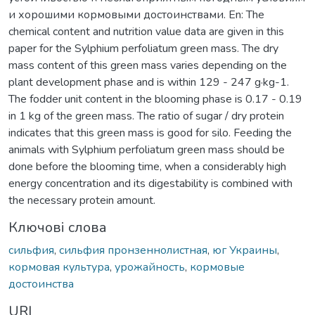
и хорошими кормовыми достоинствами. En: The
chemical content and nutrition value data are given in this
paper for the Sylphium perfoliatum green mass. The dry
mass content of this green mass varies depending on the
plant development phase and is within 129 - 247 g·kg-1.
The fodder unit content in the blooming phase is 0.17 - 0.19
in 1 kg of the green mass. The ratio of sugar / dry protein
indicates that this green mass is good for silo. Feeding the
animals with Sylphium perfoliatum green mass should be
done before the blooming time, when a considerably high
energy concentration and its digestability is combined with
the necessary protein amount.
Ключові слова
сильфия
,
сильфия пронзеннолистная
,
юг Украины
,
кормовая культура
,
урожайность
,
кормовые
достоинства
URI