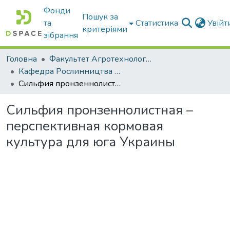
Фонди
Пошук за
та
Статистика
Увій
критеріями
зібрання
Головна
Факультет Агротехнологій та екології
Кафедра Рослинництва та садівництва ім. професора В.В. Калитки
Сильфия пронзеннолистная – перспективная кормовая культура для юга Украины
Сильфия пронзеннолистная –
перспективная кормовая
культура для юга Украины