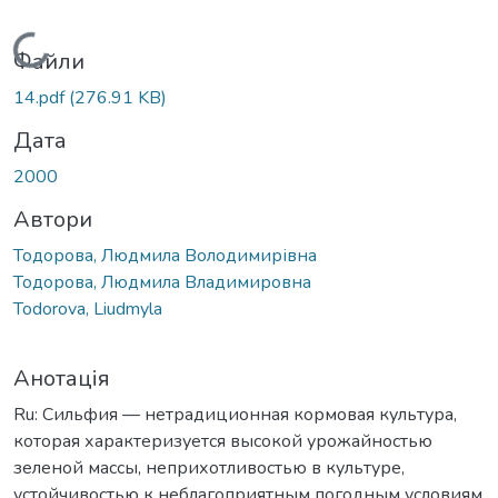
Вантажиться...
Файли
14.pdf
(276.91 KB)
Дата
2000
Автори
Тодорова, Людмила Володимирівна
Тодорова, Людмила Владимировна
Todorova, Liudmyla
Анотація
Ru: Cильфия — нетрадиционная кормовая культура,
которая характеризуется высокой урожайностью
зеленой массы, неприхотливостью в культуре,
устойчивостью к неблагоприятным погодным условиям