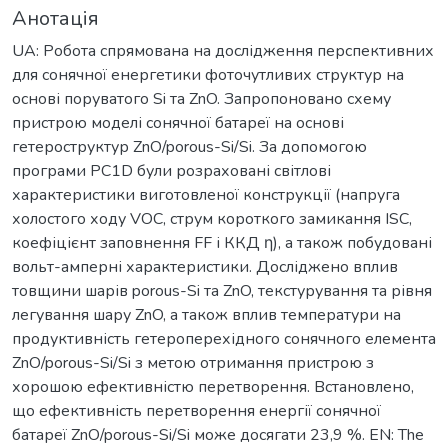
Анотація
UA: Робота спрямована на дослідження перспективних
для сонячної енергетики фоточутливих структур на
основі поруватого Si та ZnO. Запропоновано схему
пристрою моделі сонячної батареї на основі
гетероструктур ZnO/porous-Si/Si. За допомогою
програми PC1D були розраховані світлові
характеристики виготовленої конструкції (напруга
холостого ходу VOC, струм короткого замикання ISC,
коефіцієнт заповнення FF і ККД η), а також побудовані
вольт-амперні характеристики. Досліджено вплив
товщини шарів porous-Si та ZnO, текстурування та рівня
легування шару ZnO, а також вплив температури на
продуктивність гетероперехідного сонячного елемента
ZnO/porous-Si/Si з метою отримання пристрою з
хорошою ефективністю перетворення. Встановлено,
що ефективність перетворення енергії сонячної
батареї ZnO/porous-Si/Si може досягати 23,9 %. EN: The