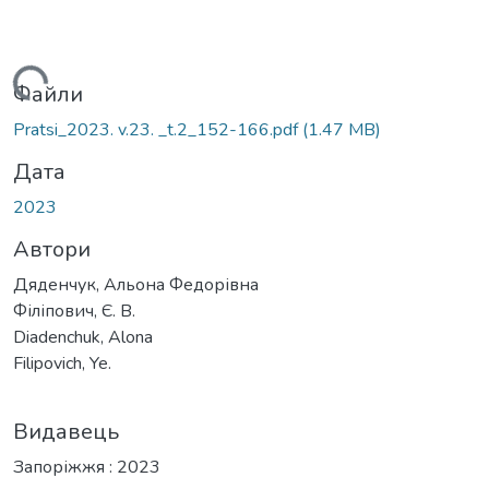
ться...
Файли
Pratsi_2023. v.23. _t.2_152-166.pdf
(1.47 MB)
Дата
2023
Автори
Дяденчук, Альона Федорівна
Філіпович, Є. В.
Diadenchuk, Alona
Filipovich, Ye.
Видавець
Запоріжжя : 2023