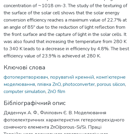
concentration of ⁓1018 cm-3. The study of the texturing of
the surface of the solar cell shows that the solar energy
conversion efficiency reaches a maximum value of 22.7% at
an angle of 85º due to the reduction of light reflection from
the front surface and the capture of light in the solar cells. It
was also found that increasing the temperature from 280 K
to 340 K leads to a decrease in efficiency by 4.8%. The best
efficiency value of 23.9% is achieved at 280 K.
Ключові слова
фотоперетворювач
,
поруватий кремній
,
комп’ютерне
моделювання
,
плівка ZnO
,
photoconverter
,
porous silicon
,
computer simulation
,
ZnO film
Бібліографічний опис
Дяденчук А. Ф., Філіпович Є. В. Моделювання
фотоелектричних характеристик гетероперехідного
сонячного елемента ZnO/porous-Si/Si. Праці