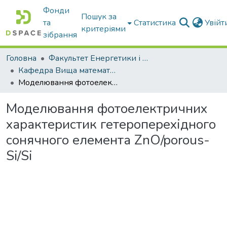
Фонди
Пошук за
та
Статистика
Увій
критеріями
зібрання
Головна
Факультет Енергетики і комп'ютерних технологій
Кафедра Вища математика та фізика
Моделювання фотоелектричних характеристик гетероперехідного сонячного елемента ZnO/porous-Si/Si
Моделювання фотоелектричних
характеристик гетероперехідного
сонячного елемента ZnO/porous-
Si/Si