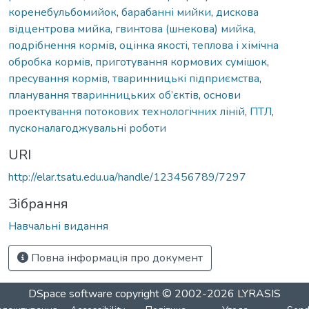
коренебульбомийок
,
барабанні мийки
,
дискова
відцентрова мийка
,
гвинтова (шнекова) мийка
,
подрібнення кормів
,
оцінка якості
,
теплова і хімічна
обробка кормів
,
приготування кормових сумішок
,
пресування кормів
,
тваринницькі підприємства
,
планування тваринницьких об’єктів
,
основи
проектування потокових технологічних ліній
,
ПТЛ
,
пусконалагоджувальні роботи
URI
http://elar.tsatu.edu.ua/handle/123456789/7297
Зібрання
Навчальні видання
Повна інформація про документ
DSpace software
copyright © 2002-2026
LYRASIS