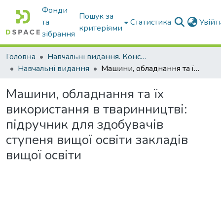
Фонди
Пошук за
та
Статистика
Увій
критеріями
зібрання
Головна
Навчальні видання. Конспекти лекцій
Навчальні видання
Машини, обладнання та їх використання в тваринництві: підручник для здобувачів ступеня вищої освіти закладів вищої освіти
Машини, обладнання та їх
використання в тваринництві:
підручник для здобувачів
ступеня вищої освіти закладів
вищої освіти