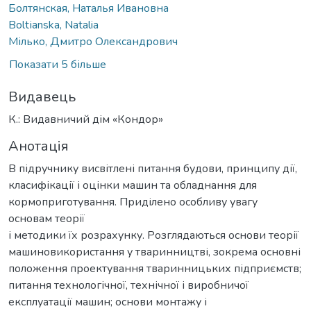
Болтянская, Наталья Ивановна
Boltіanska, Natalia
Мілько, Дмитро Олександрович
Показати 5 більше
Видавець
К.: Видавничий дім «Кондор»
Анотація
В підручнику висвітлені питання будови, принципу дії,
класифікації і оцінки машин та обладнання для
кормоприготування. Приділено особливу увагу
основам теорії
і методики їх розрахунку. Розглядаються основи теорії
машиновикористання у тваринництві, зокрема основні
положення проектування тваринницьких підприємств;
питання технологічної, технічної і виробничої
експлуатації машин; основи монтажу і