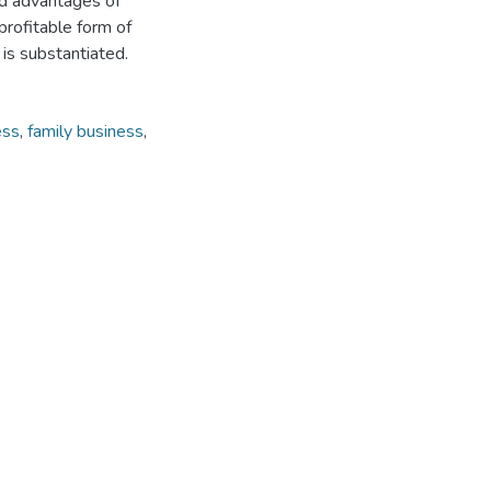
d advantages of
profitable form of
 is substantiated.
ess
,
family business
,