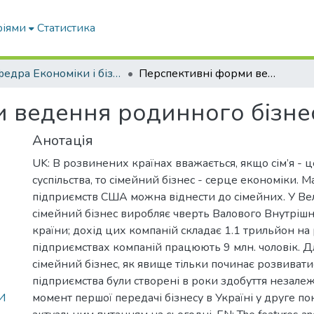
ріями
Статистика
Кафедра Економіки і бізнесу
Перспективні форми ведення родинного бізнесу
 ведення родинного бізне
Анотація
UK: В розвинених країнах вважається, якщо сім’я - ц
суспільства, то сімейний бізнес - серце економіки. 
підприємств США можна віднести до сімейних. У Ве
сімейний бізнес виробляє чверть Валового Внутріш
країни; дохід цих компаній складає 1.1 трильйон на р
підприємствах компаній працюють 9 млн. чоловік. Д
сімейний бізнес, як явище тільки починає розвивати
підприємства були створені в роки здобуття незалежн
И
момент першої передачі бізнесу в Україні у друге по