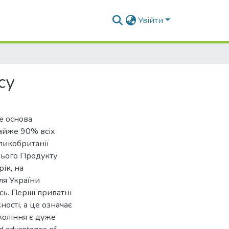
Увійти
су
е основа
Майже 90% всіх
ликобританії
нього Продукту
ік, на
ля України
сь. Перші приватні
ості, а це означає
коління є дуже