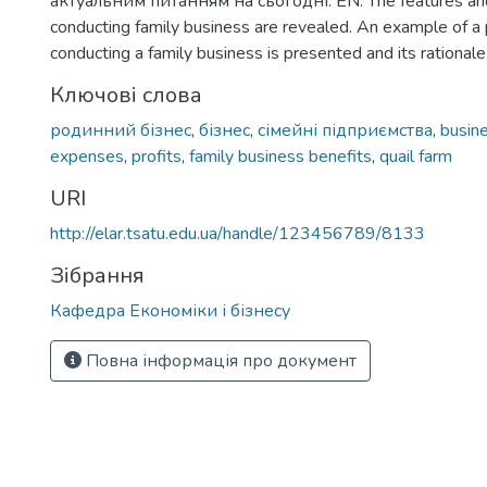
актуальним питанням на сьогодні. EN: The features an
conducting family business are revealed. An example of a 
conducting a family business is presented and its rationale
Ключові слова
родинний бізнес
,
бізнес
,
сімейні підприємства
,
busin
expenses
,
profits
,
family business benefits
,
quail farm
URI
http://elar.tsatu.edu.ua/handle/123456789/8133
Зібрання
Кафедра Економіки і бізнесу
Повна інформація про документ