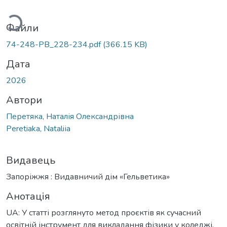
Вантажиться...
Файли
74-248-PB_228-234.pdf
(366.15 KB)
Дата
2026
Автори
Перетяка, Наталія Олександрівна
Peretiaka, Nataliіa
Видавець
Запоріжжя : Видавничий дім «Гельветика»
Анотація
UA: У статті розглянуто метод проєктів як сучасний
освітній інструмент для викладання фізики у коледжі.