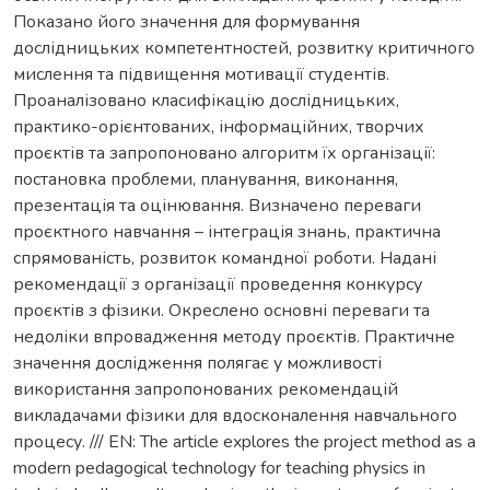
Показано його значення для формування
дослідницьких компетентностей, розвитку критичного
мислення та підвищення мотивації студентів.
Проаналізовано класифікацію дослідницьких,
практико-орієнтованих, інформаційних, творчих
проєктів та запропоновано алгоритм їх організації:
постановка проблеми, планування, виконання,
презентація та оцінювання. Визначено переваги
проєктного навчання – інтеграція знань, практична
спрямованість, розвиток командної роботи. Надані
рекомендації з організації проведення конкурсу
проєктів з фізики. Окреслено основні переваги та
недоліки впровадження методу проєктів. Практичне
значення дослідження полягає у можливості
використання запропонованих рекомендацій
викладачами фізики для вдосконалення навчального
процесу. /// EN: The article explores the project method as a
modern pedagogical technology for teaching physics in