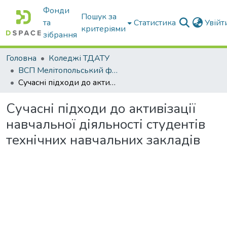
Фонди
Пошук за
та
Статистика
Увій
критеріями
зібрання
Головна
Коледжі ТДАТУ
ВСП Мелітопольський фаховий коледж ТДАТУ
Сучасні підходи до активізації навчальної діяльності студентів технічних навчальних закладів
Сучасні підходи до активізації
навчальної діяльності студентів
технічних навчальних закладів