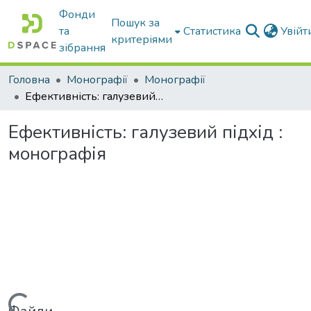
Фонди
Пошук за
та
Статистика
Увій
критеріями
зібрання
Головна
Монографії
Монографії
Ефективність: галузевий підхід : монографія
Ефективність: галузевий підхід :
монографія