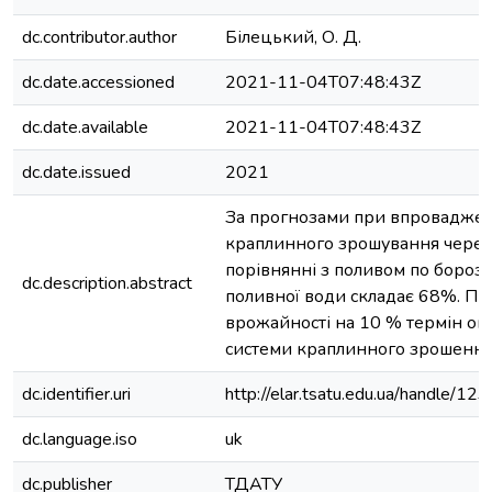
dc.contributor.author
Білецький, О. Д.
dc.date.accessioned
2021-11-04T07:48:43Z
dc.date.available
2021-11-04T07:48:43Z
dc.date.issued
2021
За прогнозами при впроваджен
краплинного зрошування череш
порівнянні з поливом по бороз
dc.description.abstract
поливної води складає 68%. Пр
врожайності на 10 % термін ок
системи краплинного зрошення 
dc.identifier.uri
http://elar.tsatu.edu.ua/handle/
dc.language.iso
uk
dc.publisher
ТДАТУ