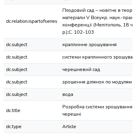
Плодовий сад – новітнє в теорії 
матеріали V Всеукр. наук.-практ
dc.relation.ispartofseries
конференції (Мелітополь, 18 ч
р.);С. 102-103
dc.subject
краплинне зрошування
dc.subject
системи краплинного зрошуван
dc.subject
черешневий сад
dc.subject
зрошення ділянок по модулям
dc.subject
вода
Розробка системи зрошування
dc.title
черешні
dc.type
Article