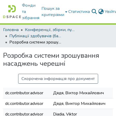
Фонди
Пошук за
та
Статистика
Увій
критеріями
зібрання
Головна
Конференції, збірки, публікації молодих вчених і здобувачів : магістрів, бакалаврів, аспірантів.
Публікації здобувачів (бакалаврів. магістрів, аспірантів)
Розробка системи зрошування насаджень черешні
Розробка системи зрошування
насаджень черешні
Скорочена інформація про документ
dc.contributor.advisor
Дядя, Віктор Михайлович
dc.contributor.advisor
Дядя, Виктор Михайлович
dc.contributor.advisor
Diadia, Viktor