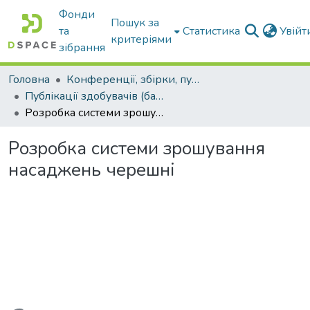
Фонди
Пошук за
та
Статистика
Увій
критеріями
зібрання
Головна
Конференції, збірки, публікації молодих вчених і здобувачів : магістрів, бакалаврів, аспірантів.
Публікації здобувачів (бакалаврів. магістрів, аспірантів)
Розробка системи зрошування насаджень черешні
Розробка системи зрошування
насаджень черешні