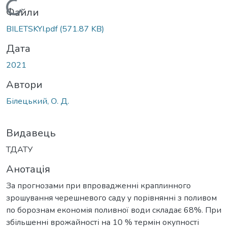
Вантажиться...
Файли
BILETSKYI.pdf
(571.87 KB)
Дата
2021
Автори
Білецький, О. Д.
Видавець
ТДАТУ
Анотація
За прогнозами при впровадженні краплинного
зрошування черешневого саду у порівнянні з поливом
по борознам економія поливної води складає 68%. При
збільшенні врожайності на 10 % термін окупності