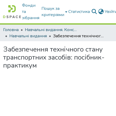
Фонди
Пошук за
та
Статистика
Увій
критеріями
зібрання
Головна
Навчальні видання. Конспекти лекцій
Навчальні видання
Забезпечення технічного стану транспортних засобів: посібник-практикум
Забезпечення технічного стану
транспортних засобів: посібник-
практикум