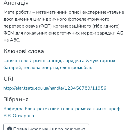
Анотація
Мета роботи – математичний опис і експериментальне
дослідження циліндричного фотоелектричного
перетворювача (ФЕП) когенераційного (гібридного)
ФЕМ для локальних енергетичних мереж зарядки АБ
на АЗС.
Ключові слова
сонячні електричні станції
,
зарядка акумуляторних
батарей
,
теплова енергія
,
електромобіль
URI
http://elar.tsatu.edu.ua/handle/123456789/11956
Зібрання
Кафедра Електротехніки і електромеханіки ім. проф.
В.В. Овчарова
Повна інформація про документ