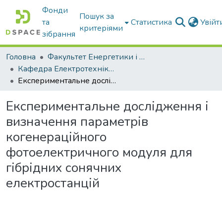
Фонди
Пошук за
та
Статистика
Увій
критеріями
зібрання
Головна
Факультет Енергетики і комп'ютерних технологій
Кафедра Електротехніки і електромеханіки ім. проф. В.В. Овчарова
Експериментальне дослідження і визначення параметрів когенераційного фотоелектричного модуля для гібрідних сонячних електростанцій
Експериментальне дослідження і
визначення параметрів
когенераційного
фотоелектричного модуля для
гібрідних сонячних
електростанцій