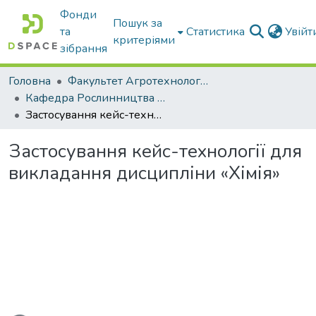
Фонди
Пошук за
та
Статистика
Увій
критеріями
зібрання
Головна
Факультет Агротехнологій та екології
Кафедра Рослинництва та садівництва ім. професора В.В. Калитки
Застосування кейс-технології для викладання дисципліни «Хімія»
Застосування кейс-технології для
викладання дисципліни «Хімія»