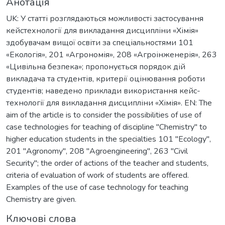
Анотація
UK: У статті розглядаються можливості застосування
кейстехнології для викладання дисципліни «Хімія»
здобувачам вищої освіти за спеціальностями 101
«Екологія», 201 «Агрономія», 208 «Агроінженерія», 263
«Цивільна безпека»; пропонується порядок дій
викладача та студентів, критерії оцінювання роботи
студентів; наведено приклади використання кейс-
технології для викладання дисципліни «Хімія». EN: The
aim of the article is to consider the possibilities of use of
case technologies for teaching of discipline "Chemistry" to
higher education students in the specialties 101 "Ecology",
201 "Agronomy", 208 "Agroengineering", 263 "Civil
Security"; the order of actions of the teacher and students,
criteria of evaluation of work of students are offered.
Examples of the use of case technology for teaching
Chemistry are given.
Ключові слова