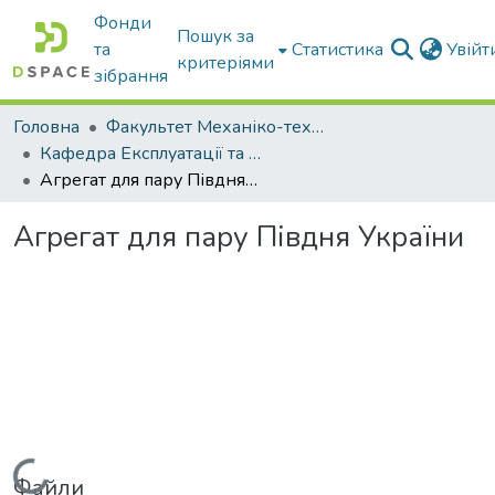
Фонди
Пошук за
та
Статистика
Увій
критеріями
зібрання
Головна
Факультет Механіко-технологічний
Кафедра Експлуатації та технічного сервісу машин
Агрегат для пару Півдня України
Агрегат для пару Півдня України
Вантажиться...
Файли