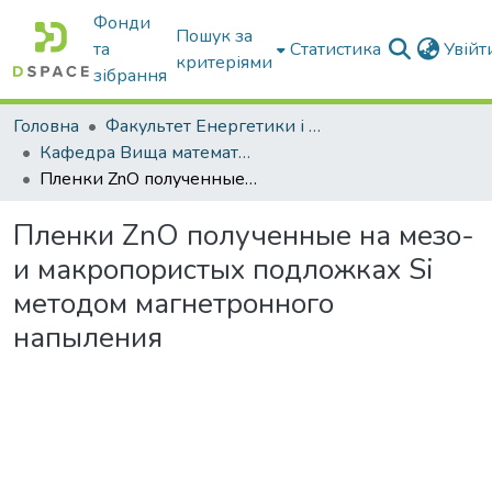
Фонди
Пошук за
та
Статистика
Увій
критеріями
зібрання
Головна
Факультет Енергетики і комп'ютерних технологій
Кафедра Вища математика та фізика
Пленки ZnO полученные на мезо- и макропористых подложках Si методом магнетронного напыления
Пленки ZnO полученные на мезо-
и макропористых подложках Si
методом магнетронного
напыления