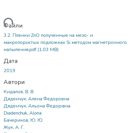
иться...
Файли
3.2. Пленки ZnO полученные на мезо- и
макропористых подложках Si методом магнетронного
напыления.pdf
(1.03 MB)
Дата
2019
Автори
Кидалов, В. В.
Дяденчук, Алена Федоровна
Дяденчук, Альона Федорівна
Diadenchuk, Alona
Бачериков, Ю. Ю.
Жук, А. Г.