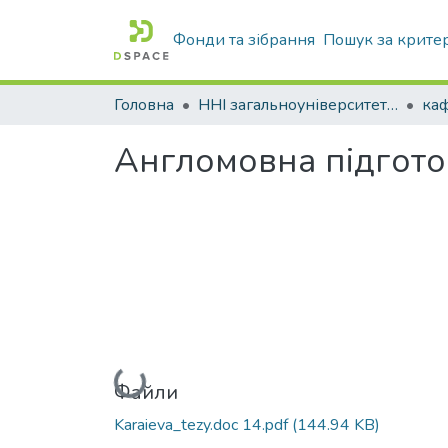
Фонди та зібрання
Пошук за крите
Головна
ННІ загальноуніверситетської підготовки
каф
Англомовна підгото
Вантажиться...
Файли
Karaieva_tezy.doc 14.pdf
(144.94 KB)