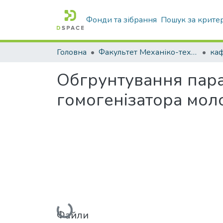
Фонди та зібрання
Пошук за крите
Головна
Факультет Механіко-технологічний
Обгрунтування пара
гомогенізатора мол
Вантажиться...
Файли