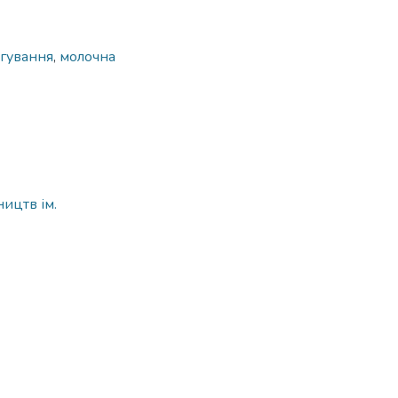
гування
,
молочна
ицтв ім.