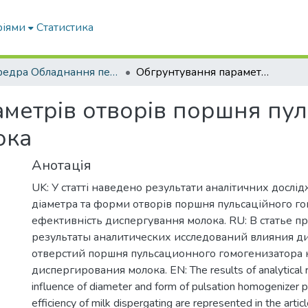
ріями
Статистика
кафедра Обладнання переробних і харчових виробництв ім. професора Ф.Ю. Ялпачика
Обгрунтування параметрів отворів поршня пульсаційного гомогенізатора молока
метрів отворів поршня пул
ока
Анотація
UK: У статті наведено результати аналітичних дослі
діаметра та форми отворів поршня пульсаційного го
ефективність диспергування молока. RU: В статье 
результаты аналитических исследований влияния 
отверстий поршня пульсационного гомогенизатора
диспергирования молока. EN: The results of analytical 
influence of diameter and form of pulsation homogenizer p
efficiency of milk dispergating are represented in the articl