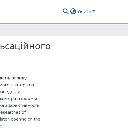
Увійти
ьсаційного
джень впливу
могенізатора на
приведены
диаметра и формы
 на эффективность
researches of
iston opening on the
e.