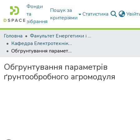
Фонди
Пошук за
та
Статистика
Увій
критеріями
зібрання
Головна
Факультет Енергетики і комп'ютерних технологій
Кафедра Електротехніки і електромеханіки ім. проф. В.В. Овчарова
Обгрунтування параметрів ґрунтообробного агромодуля
Обгрунтування параметрів
ґрунтообробного агромодуля