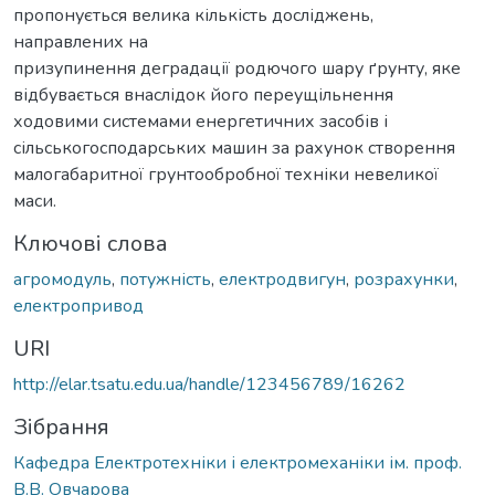
пропонується велика кількість досліджень,
направлених на
призупинення деградації родючого шару ґрунту, яке
відбувається внаслідок його переущільнення
ходовими системами енергетичних засобів і
сільськогосподарських машин за рахунок створення
малогабаритної грунтообробної техніки невеликої
маси.
Ключові слова
агромодуль
,
потужність
,
електродвигун
,
розрахунки
,
електропривод
URI
http://elar.tsatu.edu.ua/handle/123456789/16262
Зібрання
Кафедра Електротехніки і електромеханіки ім. проф.
В.В. Овчарова