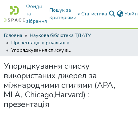
Фонди
Пошук за
та
Статистика
Увій
критеріями
зібрання
Головна
Наукова бібліотека ТДАТУ
Презентації, віртуальні виставки наукової бібліотеки
Упорядкування списку використаних джерел за міжнародними стилями (APA, MLA, Chicago,Harvard) : презентація
Упорядкування списку
використаних джерел за
міжнародними стилями (APA,
MLA, Chicago,Harvard) :
презентація