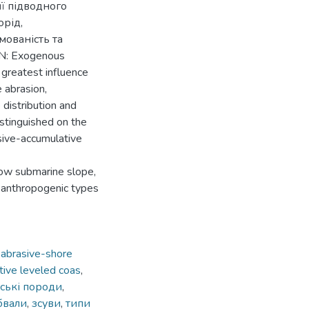
її підводного
орід,
ованість та
N: Exogenous
greatest influence
 abrasion,
 distribution and
istinguished on the
sive-accumulative
llow submarine slope,
d anthropogenic types
,
abrasive-shore
tive leveled coas
,
рські породи
,
бвали
,
зсуви
,
типи