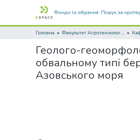
Фонди та зібрання
Пошук за крите
Головна
Факультет Агротехнологій та екології
Геолого-геоморфоло
обвальному типі бе
Азовського моря