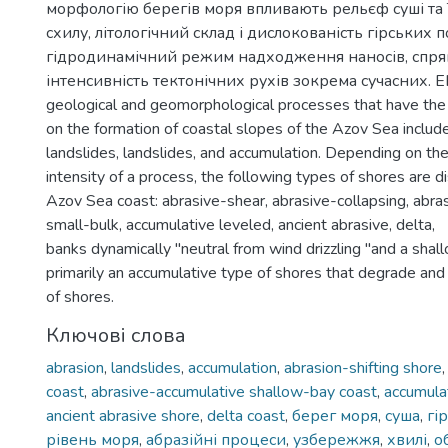
морфологію берегів моря впливають рельєф суші та 
схилу, літологічний склад і дислокованість гірських п
гідродинамічний режим надходження наносів, спрям
інтенсивність тектонічних рухів зокрема сучасних. E
geological and geomorphological processes that have the 
on the formation of coastal slopes of the Azov Sea include
landslides, landslides, and accumulation. Depending on the
intensity of a process, the following types of shores are d
Azov Sea coast: abrasive-shear, abrasive-collapsing, abra
small-bulk, accumulative leveled, ancient abrasive, delta,
banks dynamically "neutral from wind drizzling "and a sha
primarily an accumulative type of shores that degrade an
of shores.
Ключові слова
abrasion
,
landslides
,
accumulation
,
abrasion-shifting shore
coast
,
abrasive-accumulative shallow-bay coast
,
accumula
ancient abrasive shore
,
delta coast
,
берег моря
,
суша
,
гі
рівень моря
,
абразійні процеси
,
узбережжя
,
хвилі
,
о