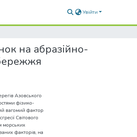
Увійти
нок на абразійно-
збережжя
ерегів Азовського
остями фізико-
кий вагомий фактор
гресії Світового
ом морських
азаних факторів, на