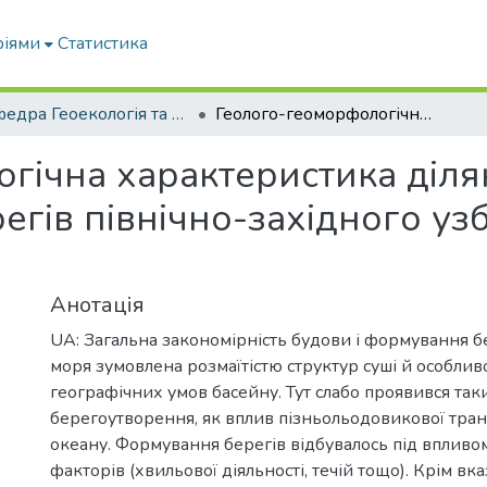
ріями
Статистика
Кафедра Геоекологія та землеустрій
Геолого-геоморфологічна характеристика ділянок на абразійно-обвальному типі берегів північно-західного узбережжя Азовського моря
гічна характеристика діля
регів північно-західного у
Анотація
UA: Загальна закономірність будови і формування б
моря зумовлена розмаїтістю структур суші й особлив
географічних умов басейну. Тут слабо проявився та
берегоутворення, як вплив пізньольодовикової транс
океану. Формування берегів відбувалось під вплив
факторів (хвильової діяльності, течій тощо). Крім вк