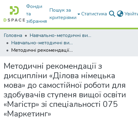
Фонди
Пошук за
та
Статистика
Увій
критеріями
зібрання
Головна
Навчально-методичні видання
Навчально-методичні видання
Методичні рекомендації з дисципліни «Ділова німецька мова» до самостійної роботи для здобувачів ступеня вищої освіти «Магістр» зі спеціальності 075 «Маркетинг»
Методичні рекомендації з
дисципліни «Ділова німецька
мова» до самостійної роботи для
здобувачів ступеня вищої освіти
«Магістр» зі спеціальності 075
«Маркетинг»