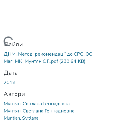
Вантажиться...
Файли
ДНМ_Метод. рекомендації до СРС_ОС
Маг_МК_Мунтян С.Г..pdf
(239.64 KB)
Дата
2018
Автори
Мунтян, Світлана Геннадіївна
Мунтян, Светлана Геннадиевна
Muntian, Svitlana