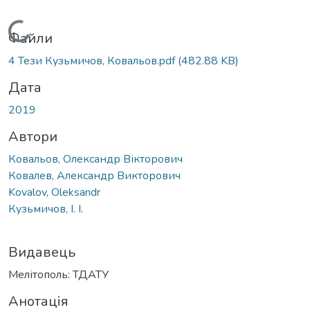
Вантажиться...
Файли
4 Тези Кузьмичов, Ковальов.pdf
(482.88 KB)
Дата
2019
Автори
Ковальов, Олександр Вікторович
Ковалев, Александр Викторович
Kovalov, Oleksandr
Кузьмичов, І. І.
Видавець
Мелітополь: ТДАТУ
Анотація