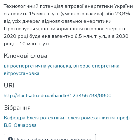
Технологічний потенціал вітрової енергетики України
становить 15 млн. т. у.п. (умовного палива), або 23,8%
від усіх джерел відновлювальної енергетики.
Прогнозується, що використання вітрової енергії в
2020 році буде еквівалентно 6,5 млн. т. у.п., а в 2030
році – 10 млн. т. у.п.
Ключові слова
вітроенергетична установка
,
вітрова енергетика
,
вітроустановка
URI
http://elar.tsatu.edu.ua/handle/123456789/8800
Зібрання
Кафедра Електротехніки і електромеханіки ім. проф.
В.В. Овчарова
Повна інформація про документ