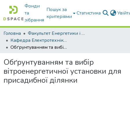
Фонди
Пошук за
та
Статистика
Увій
критеріями
зібрання
Головна
Факультет Енергетики і комп'ютерних технологій
Кафедра Електротехніки і електромеханіки ім. проф. В.В. Овчарова
Обґрунтуванням та вибір вітроенергетичної установки для присадибної ділянки
Обґрунтуванням та вибір
вітроенергетичної установки для
присадибної ділянки