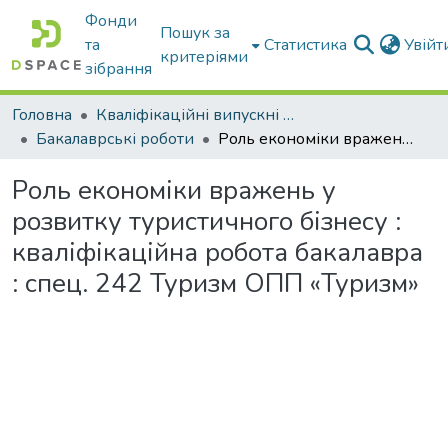
Фонди
Пошук за
та
Статистика
Увій
критеріями
зібрання
Головна
Кваліфікаційні випускні роботи бакалаврів і магістрів
Бакалаврські роботи
Роль економіки вражень у розвитку туристичного бізнесу : кваліфікаційна робота бакалавра : спец. 242 Туризм ОПП «Туризм»
Роль економіки вражень у
розвитку туристичного бізнесу :
кваліфікаційна робота бакалавра
: спец. 242 Туризм ОПП «Туризм»