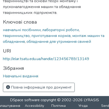
тваринництві та основи теорії монтажу і
пусконалагодження машин та обладнання
тваринницьких підприємств.
Ключові слова
навчальні посібники
,
лабораторні роботи
,
тваринництво
,
приготування кормів
,
монтаж машин та
обладнання
,
обладнання для утримання свиней
URI
http://elar.tsatu.edu.ua/handle/123456789/13149
Зібрання
Навчальні видання
Повна інформація про документ
DSpace software
copyright © 2002-2026
LYRASIS
алаштування
Accessibility
Політика
Угода
Sen