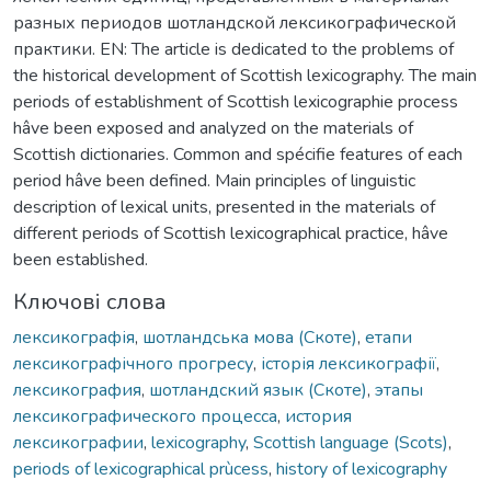
разных периодов шотландской лексикографической
практики. EN: The article is dedicated to the problems of
the historical development of Scottish lexicography. The main
periods of establishment of Scottish lexicographie process
hâve been exposed and analyzed on the materials of
Scottish dictionaries. Common and spécifie features of each
period hâve been defined. Main principles of linguistic
description of lexical units, presented in the materials of
different periods of Scottish lexicographical practice, hâve
been established.
Ключові слова
лексикографія
,
шотландська мова (Скоте)
,
етапи
лексикографічного прогресу
,
історія лексикографії
,
лексикография
,
шотландский язык (Скоте)
,
этапы
лексикографического процесса
,
история
лексикографии
,
lexicography
,
Scottish language (Scots)
,
periods of lexicographical prùcess
,
history of lexicography