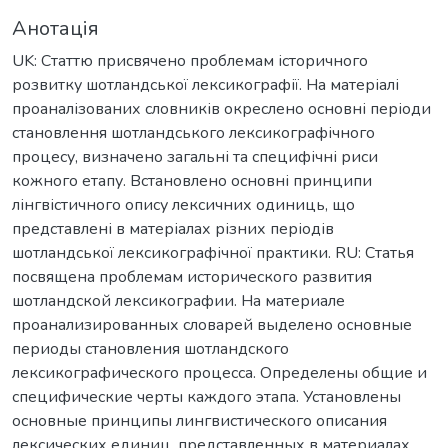
Анотація
UK: Статтю присвячено проблемам історичного
розвитку шотландської лексикографії. На матеріалі
проаналізованих словників окреслено основні періоди
становлення шотландського лексикографічного
процесу, визначено загальні та специфічні риси
кожного етапу. Встановлено основні принципи
лінгвістичного опису лексичних одиниць, що
представлені в матеріалах різних періодів
шотландської лексикографічної практики. RU: Статья
посвящена проблемам исторического развития
шотландской лексикографии. На материале
проанализированных словарей выделено основные
периоды становления шотландского
лексикографического процесса. Определены общие и
специфические черты каждого этапа. Установлены
основные принципы лингвистического описания
лексических единиц, представленных в материалах