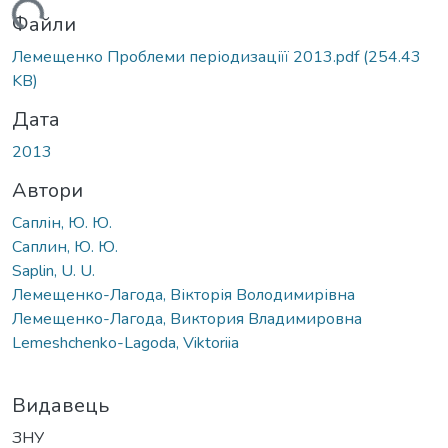
иться...
Файли
Лемещенко Проблеми періодизаціїї 2013.pdf
(254.43
KB)
Дата
2013
Автори
Саплін, Ю. Ю.
Саплин, Ю. Ю.
Saplin, U. U.
Лемещенко-Лагода, Вікторія Володимирівна
Лемещенко-Лагода, Виктория Владимировна
Lemeshchenko-Lagoda, Viktoriia
Видавець
ЗНУ