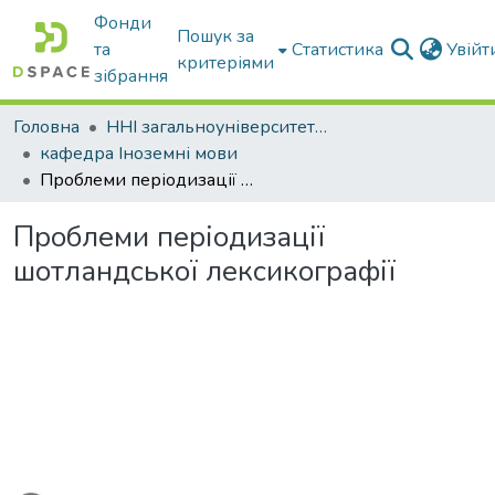
Фонди
Пошук за
та
Статистика
Увій
критеріями
зібрання
Головна
ННІ загальноуніверситетської підготовки
кафедра Іноземні мови
Проблеми періодизації шотландської лексикографії
Проблеми періодизації
шотландської лексикографії