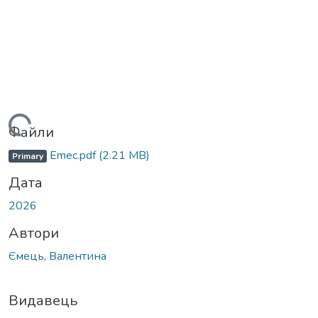
антажиться...
Файли
Emec.pdf
(2.21 MB)
Primary
Дата
2026
Автори
Ємець, Валентина
Видавець