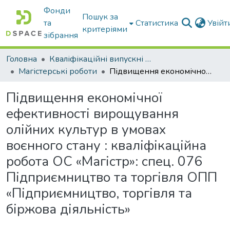
Фонди
Пошук за
та
Статистика
Увій
критеріями
зібрання
Головна
Кваліфікаційні випускні роботи бакалаврів і магістрів
Магістерські роботи
Підвищення економічної ефективності вирощування олійних культур в умовах воєнного стану : кваліфікаційна робота ОС «Магістр»: спец. 076 Підприємництво та торгівля ОПП «Підприємництво, торгівля та біржова діяльність»
Підвищення економічної
ефективності вирощування
олійних культур в умовах
воєнного стану : кваліфікаційна
робота ОС «Магістр»: спец. 076
Підприємництво та торгівля ОПП
«Підприємництво, торгівля та
біржова діяльність»