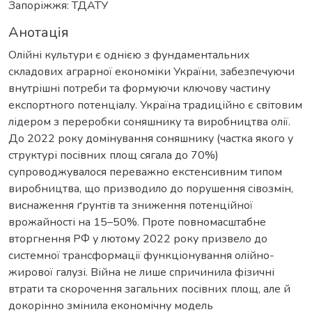
Запоріжжя: ТДАТУ
Анотація
Олійні культури є однією з фундаментальних
складових аграрної економіки України, забезпечуючи
внутрішні потреби та формуючи ключову частину
експортного потенціалу. Україна традиційно є світовим
лідером з переробки соняшнику та виробництва олії.
До 2022 року домінування соняшнику (частка якого у
структурі посівних площ сягала до 70%)
супроводжувалося переважно екстенсивним типом
виробництва, що призводило до порушення сівозмін,
виснаження ґрунтів та зниження потенційної
врожайності на 15–50%. Проте повномасштабне
вторгнення РФ у лютому 2022 року призвело до
системної трансформації функціонування олійно-
жирової галузі. Війна не лише спричинила фізичні
втрати та скорочення загальних посівних площ, але й
докорінно змінила економічну модель