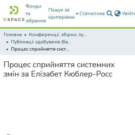
Фонди
Пошук за
та
Статистика
Увій
критеріями
зібрання
Головна
Конференції, збірки, публікації молодих вчених і здобувачів : магістрів, бакалаврів, аспірантів.
Публікації здобувачів (бакалаврів. магістрів, аспірантів)
Процес сприйняття системних змін за Елізабет Кюблер-Росс
Процес сприйняття системних
змін за Елізабет Кюблер-Росс