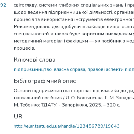
.92
світогляду, системи глибоких спеціальних знань і п
щодо ведення підприємницької діяльності, організа
процесів та використання інструментів електронної т
Рекомендовано для здобувачів закладів вищої осві
спеціальностей, а також буде корисним викладачам 
методичний матеріал і фахівцям — як посібник з мод
процесів.
Ключові слова
підприємництво
,
власна справа
,
правові аспекти пі
Бібліографічний опис
Основи підприємництва і торгівлі: від класики до ди
навчальний посібник / Л. О. Болтянська, Г. М. Завадськи
М. Тебенко; ТДАТУ. - Запоріжжя, 2025. – 320 с.
URI
http://elar.tsatu.edu.ua/handle/123456789/19643