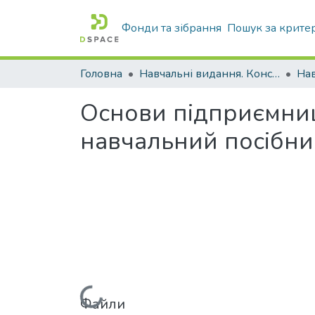
Фонди та зібрання
Пошук за крите
Головна
Навчальні видання. Конспекти лекцій
Нав
Основи підприємницт
навчальний посібни
Файли