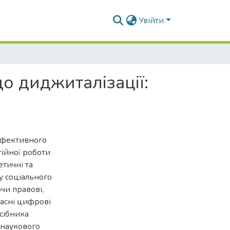
Увійти
до диджиталізації:
ефективного
тійної роботи
тичні та
у соціального
чи правові,
часні цифрові
осібника
 наукового