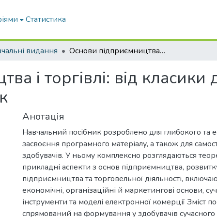
ріями
Статистика
чальні видання
Основи підприємництва і торгівлі: від класики до диджиталізації: навчальний посібник
ва і торгівлі: від класики 
к
Анотація
Навчальний посібник розроблено для глибокого та 
засвоєння програмного матеріалу, а також для самос
здобувачів. У ньому комплексно розглядаються теоре
прикладні аспекти з основ підприємництва, розвитк
підприємництва та торговельної діяльності, включаю
економічні, організаційні й маркетингові основи, су
інструменти та моделі електронної комерції Зміст п
спрямований на формування у здобувачів сучасного