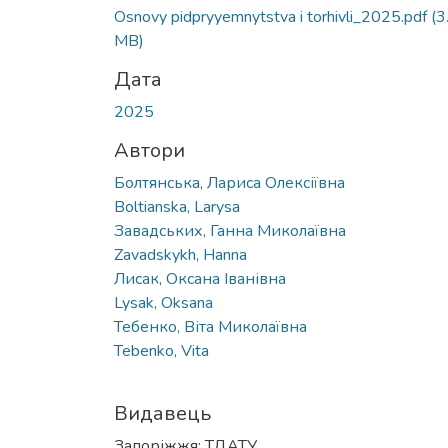
Вантажиться...
Osnovy pidpryyemnytstva i torhivli_2025.pdf
(3
MB)
Дата
2025
Автори
Болтянська, Лариса Олексіївна
Boltianska, Larysa
Завадських, Ганна Миколаївна
Zavadskykh, Hanna
Лисак, Оксана Іванівна
Lysak, Oksana
Тебенко, Віта Миколаївна
Tebenko, Vita
Видавець
Запоріжжя: ТДАТУ