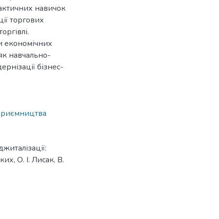
рактичних навичок
ції торгових
оргівлі.
ти економічних
як навчально-
ернізації бізнес-
дприємництва
джиталізації:
х, О. І. Лисак, В.