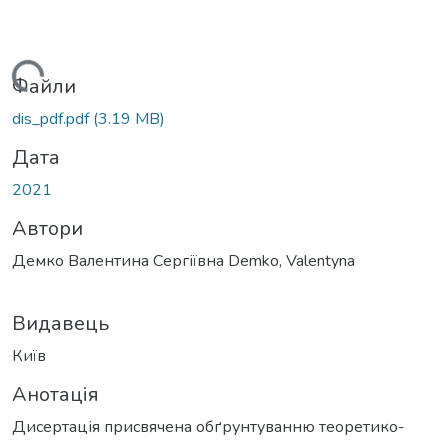
иться...
Файли
dis_pdf.pdf
(3.19 MB)
Дата
2021
Автори
Демко Валентина Сергіївна Demko, Valentyna
Видавець
Київ
Анотація
Дисертація присвячена обґрунтуванню теоретико-