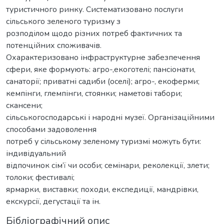
туристичного ринку. Систематизовано послуги
сільського зеленого туризму з
розподілом щодо різних потреб фактичних та
потенційних споживачів.
Охарактеризовано інфраструктурне забезпечення
сфери, яке формують: агро-,екоготелі; пансіонати,
санаторії; приватні садиби (оселі); агро-, екоферми;
кемпінги, глемпінги, стоянки; наметові табори;
скансени;
сільськогосподарські і народні музеї. Організаційними
способами задоволення
потреб у сільському зеленому туризмі можуть бути:
індивідуальний
відпочинок сім’ї чи особи; семінари, реколекції, злети;
толоки; фестивалі;
ярмарки, виставки; походи, експедиції, мандрівки,
екскурсії, дегустації та ін.
Бібліографічний опис