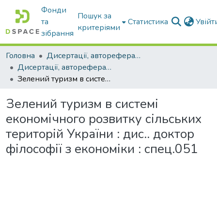
Фонди
Пошук за
та
Статистика
Увій
критеріями
зібрання
Головна
Дисертації, автореферати дисертацій
Дисертації, автореферати дисертацій
Зелений туризм в системі економічного розвитку сільських територій України : дис.. доктор філософії з економіки : спец.051
Зелений туризм в системі
економічного розвитку сільських
територій України : дис.. доктор
філософії з економіки : спец.051