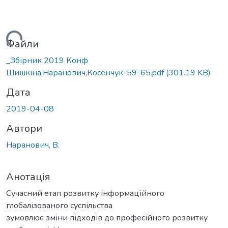
житься...
Файли
_Збірник 2019 Конф
Шишкіна,Наранович,Косенчук-59-65.pdf
(301.19 KB)
Дата
2019-04-08
Автори
Наранович, В.
Анотація
Сучасний етап розвитку інформаційного
глобалізованого суспільства
зумовлює зміни підходів до професійного розвитку