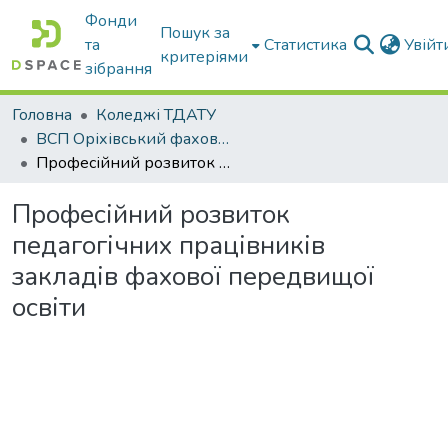
Фонди
Пошук за
та
Статистика
Увій
критеріями
зібрання
Головна
Коледжі ТДАТУ
ВСП Оріхівський фаховий коледж ТДАТУ
Професійний розвиток педагогічних працівників закладів фахової передвищої освіти
Професійний розвиток
педагогічних працівників
закладів фахової передвищої
освіти