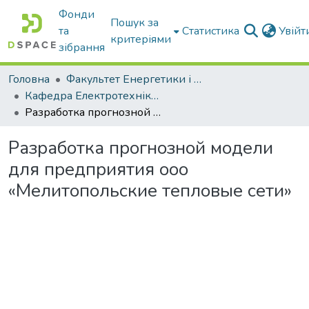
Фонди
Пошук за
та
Статистика
Увій
критеріями
зібрання
Головна
Факультет Енергетики і комп'ютерних технологій
Кафедра Електротехніки і електромеханіки ім. проф. В.В. Овчарова
Разработка прогнозной модели для предприятия ооо «Мелитопольские тепловые сети»
Разработка прогнозной модели
для предприятия ооо
«Мелитопольские тепловые сети»