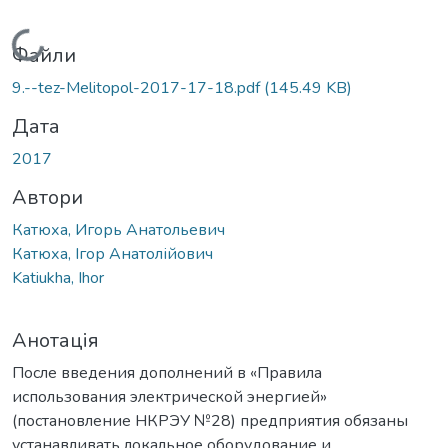
Вантажиться...
Файли
9.--tez-Melitopol-2017-17-18.pdf
(145.49 KB)
Дата
2017
Автори
Катюха, Игорь Анатольевич
Катюха, Ігор Анатолійович
Katiukha, Ihor
Анотація
После введения дополнений в «Правила
использования электрической энергией»
(постановление НКРЭУ №28) предприятия обязаны
устанавливать локальное оборудование и