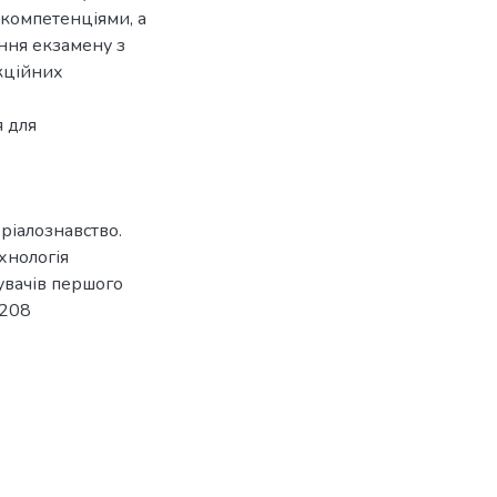
 компетенціями, а
ання екзамену з
кційних
я для
еріалознавство.
ехнологія
бувачів першого
 208