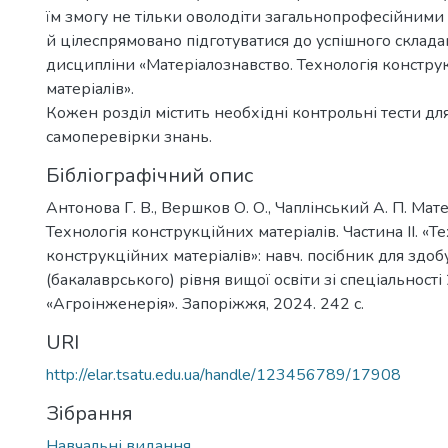
їм змогу не тільки оволодіти загальнопрофесійними
й цілеспрямовано підготуватися до успішного склад
дисципліни «Матеріалознавство. Технологія констру
матеріалів».
Кожен розділ містить необхідні контрольні тести дл
самоперевірки знань.
Бібліографічний опис
Антонова Г. В., Вершков О. О., Чаплінський А. П. Мат
Технологія конструкційних матеріалів. Частина ІІ. «Т
конструкційних матеріалів»: навч. посібник для здо
(бакалаврського) рівня вищої освіти зі спеціальності
«Агроінженерія». Запоріжжя, 2024. 242 с.
URI
http://elar.tsatu.edu.ua/handle/123456789/17908
Зібрання
Навчальні видання