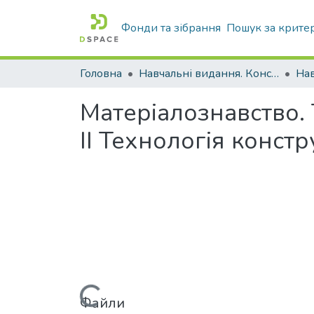
Фонди та зібрання
Пошук за крите
Головна
Навчальні видання. Конспекти лекцій
Нав
Матеріалознавство. 
ІІ Технологія конст
Файли