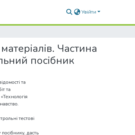
Увійти
матеріалів. Частина
альний посібник
ідомості та
іт та
 «Технологія
навство.
рольні тестові
 посібнику, дасть