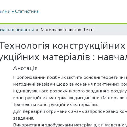
ріями
Статистика
чальні видання
Матеріалознавство. Технологія конструкційних матеріалів. Частина ІІ Технологія конструкційних матеріалів : навчальний посібник
Технологія конструкційних 
рукційних матеріалів : навч
Анотація
Пропонований посібник містить основні теоретичні в
методичні вказівки щодо виконання практичних роб
індивідуального розрахункового завдання з розділу
конструкційних матеріалів» дисципліни «Матеріалоз
Технологія конструкційних матеріалів».
Для перевірки отриманих знань запропоновано конт
завдання.
Використання здобувачами матеріалів, викладених у