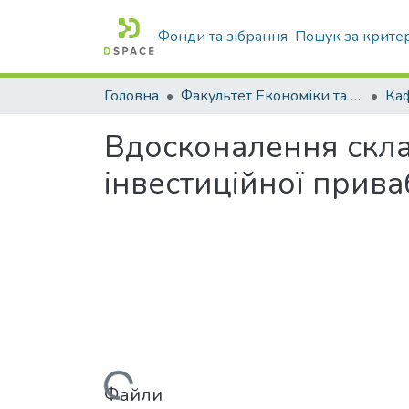
Фонди та зібрання
Пошук за крите
Головна
Факультет Економіки та бізнесу
Вдосконалення скла
інвестиційної прива
Вантажиться...
Файли