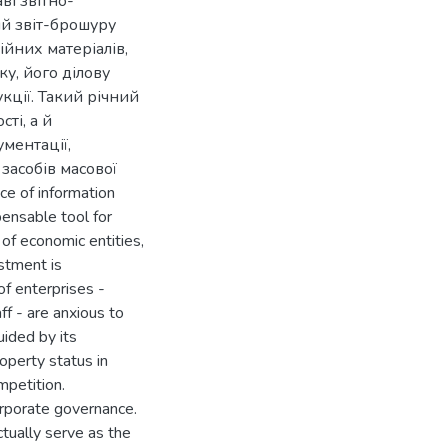
ві звітно-
ий звіт-брошуру
ійних матеріалів,
у, його ділову
кції. Такий річний
ті, а й
ументації,
засобів масової
e of information
pensable tool for
 of economic entities,
estment is
of enterprises -
ff - are anxious to
ided by its
roperty status in
mpetition.
orporate governance.
tually serve as the