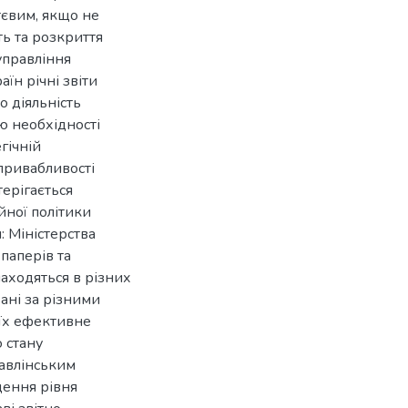
тєвим, якщо не
ь та розкриття
управління
їн річні звіти
 діяльність
ю необхідності
гічній
привабливості
терігається
йної політики
: Міністерства
паперів та
аходяться в різних
ані за різними
їх ефективне
 стану
равлінським
щення рівня