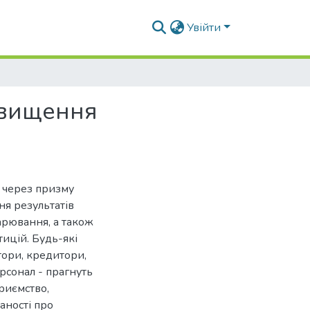
Увійти
двищення
 через призму
ня результатів
дарювання, а також
ицій. Будь-які
стори, кредитори,
рсонал - прагнуть
риємство,
аності про