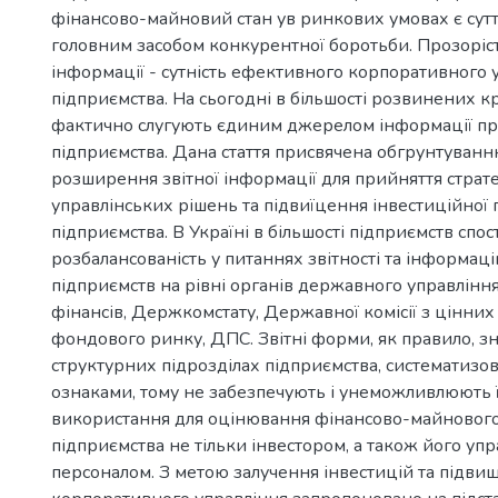
фінансово-майновий стан ув ринкових умовах є сут
головним засобом конкурентної боротьби. Прозоріст
інформації - сутність ефективного корпоративного 
підприємства. На сьогодні в більшості розвинених кра
фактично слугують єдиним джерелом інформації про
підприємства. Дана стаття присвячена обгрунтуванн
розширення звітної інформації для прийняття страте
управлінських рішень та підвиїцення інвестиційної 
підприємства. В Україні в більшості підприємств спос
розбалансованість у питаннях звітності та інформаці
підприємств на рівні органів державного управління
фінансів, Держкомстату, Державної комісії з цінних 
фондового ринку, ДПС. Звітні форми, як правило, зн
структурних підрозділах підприємства, систематизов
ознаками, тому не забезпечують і унеможливлюють 
використання для оцінювання фінансово-майнового
підприємства не тільки інвестором, а також його уп
персоналом. З метою залучення інвестицій та підви