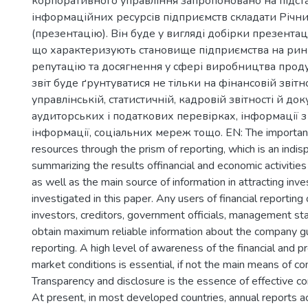
корпоративного управління запропоновано на підста
інформаційних ресурсів підприємств складати Річн
(презентацію). Він буде у вигляді добірки презентац
що характеризують становище підприємства на ринк
репутацію та досягнення у сфері виробництва проду
звіт буде ґрунтуватися не тільки на фінансовій звітнос
управлінській, статистичній, кадровій звітності й док
аудиторських і податкових перевірках, інформації з 
інформації, соціальних мереж тощо. EN: The importanc
resources through the prism of reporting, which is an indis
summarizing the results offinancial and economic activities
as well as the main source of information in attracting inv
investigated in this paper. Any users of financial reporting 
investors, creditors, government officials, management sta
obtain maximum reliable information about the company gu
reporting. A high level of awareness of the financial and p
market conditions is essential, if not the main means of co
Transparency and disclosure is the essence of effective c
At present, in most developed countries, annual reports ac