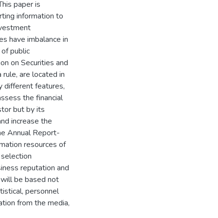
This paper is
ting information to
nvestment
ses have imbalance in
 of public
ion on Securities and
rule, are located in
y different features,
ssess the financial
tor but by its
and increase the
the Annual Report-
rmation resources of
 selection
siness reputation and
 will be based not
istical, personnel
ation from the media,