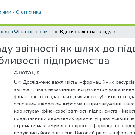
ріями
Статистика
Кафедра Фінансів, обліку і оподаткування
Вдосконалення складу звітності як шлях до підвищення інвестиційної привабливості підприємства
ду звітності як шлях до пі
бливості підприємства
Анотація
UK: Досліджено важливість інформаційних ресурсів
звітності, яка є незамінним інструментом узагальнен
фінансово-господарської діяльності суб’єктів госпо
основним джерелом інформації при залученні інвест
користувачі фінансової звітності підприємств - інве
представники державних органів, управлінський пе
отримати максимум достовірної інформації про підп
керуючись його звітністю. Високий рівень інформов