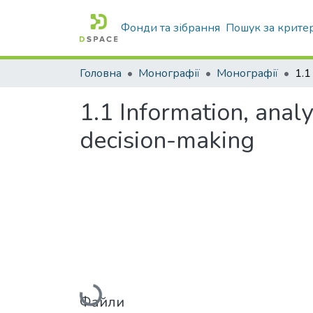
Фонди та зібрання
Пошук за крите
Головна
Монографії
Монографії
1.1 Information, anal
decision-making
Вантажиться...
Файли