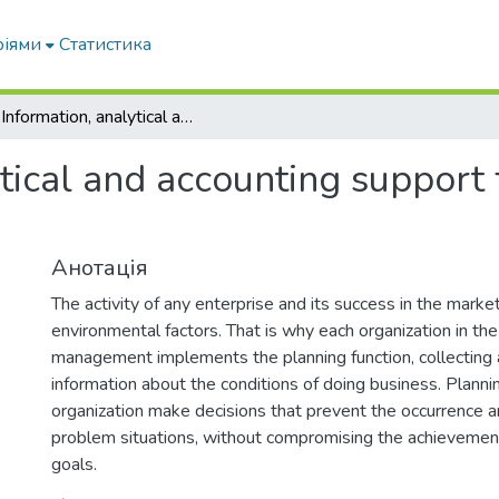
ріями
Статистика
1.1 Information, analytical and accounting support for management decision-making
ytical and accounting suppor
Анотація
The activity of any enterprise and its success in the mar
environmental factors. That is why each organization in th
management implements the planning function, collecting 
information about the conditions of doing business. Planni
organization make decisions that prevent the occurrence
problem situations, without compromising the achievement
goals.