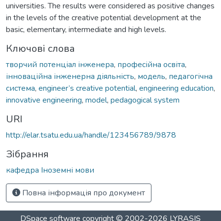
universities. The results were considered as positive changes
in the levels of the creative potential development at the
basic, elementary, intermediate and high levels.
Ключові слова
творчий потенціал інженера
,
професійна освіта
,
інноваційна інженерна діяльність
,
модель
,
педагогічна
система
,
engineer’s creative potential
,
engineering education
,
innovative engineering
,
model
,
pedagogical system
URI
http://elar.tsatu.edu.ua/handle/123456789/9878
Зібрання
кафедра Іноземні мови
Повна інформація про документ
DSpace software
copyright © 2002-2026
LYRASIS