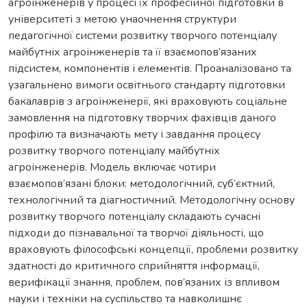
агроінженерів у процесі їх професійної підготовки в
університеті з метою унаочнення структури
педагогічної системи розвитку творчого потенціалу
майбутніх агроінженерів та її взаємопов’язаних
підсистем, компонентів і елементів. Проаналізовано та
узагальнено вимоги освітнього стандарту підготовки
бакалаврів з агроінженерії, які враховують соціальне
замовлення на підготовку творчих фахівців даного
профілю та визначають мету і завдання процесу
розвитку творчого потенціалу майбутніх
агроінженерів. Модель включає чотири
взаємопов’язані блоки: методологічний, суб’єктний,
технологічний та діагностичний. Методологічну основу
розвитку творчого потенціалу складають сучасні
підходи до пізнавальної та творчої діяльності, що
враховують філософські концепції, проблеми розвитку
здатності до критичного сприйняття інформації,
верифікації знання, проблем, пов’язаних із впливом
науки і техніки на суспільство та навколишнє