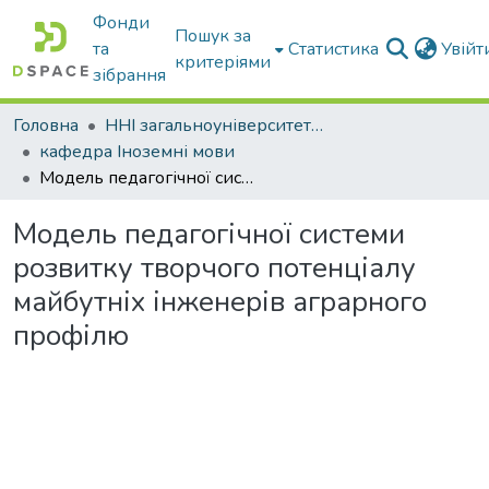
Фонди
Пошук за
та
Статистика
Увій
критеріями
зібрання
Головна
ННІ загальноуніверситетської підготовки
кафедра Іноземні мови
Модель педагогічної системи розвитку творчого потенціалу майбутніх інженерів аграрного профілю
Модель педагогічної системи
розвитку творчого потенціалу
майбутніх інженерів аграрного
профілю