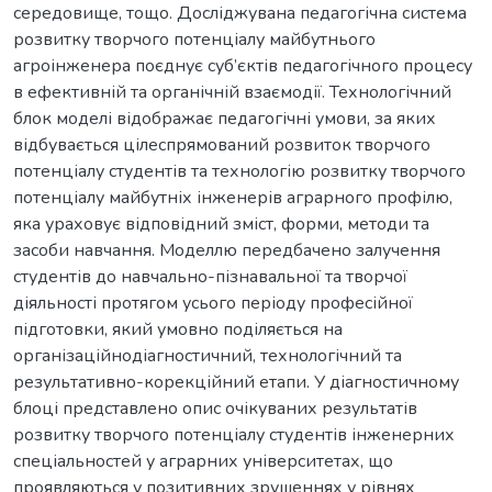
середовище, тощо. Досліджувана педагогічна система
розвитку творчого потенціалу майбутнього
агроінженера поєднує суб’єктів педагогічного процесу
в ефективній та органічній взаємодії. Технологічний
блок моделі відображає педагогічні умови, за яких
відбувається цілеспрямований розвиток творчого
потенціалу студентів та технологію розвитку творчого
потенціалу майбутніх інженерів аграрного профілю,
яка ураховує відповідний зміст, форми, методи та
засоби навчання. Моделлю передбачено залучення
студентів до навчально-пізнавальної та творчої
діяльності протягом усього періоду професійної
підготовки, який умовно поділяється на
організаційнодіагностичний, технологічний та
результативно-корекційний етапи. У діагностичному
блоці представлено опис очікуваних результатів
розвитку творчого потенціалу студентів інженерних
спеціальностей у аграрних університетах, що
проявляються у позитивних зрушеннях у рівнях