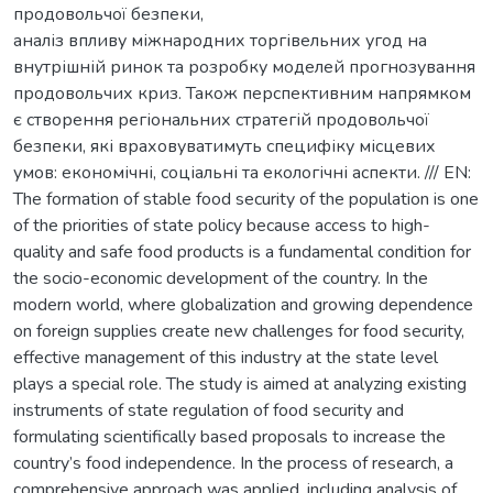
продовольчої безпеки,
аналіз впливу міжнародних торгівельних угод на
внутрішній ринок та розробку моделей прогнозування
продовольчих криз. Також перспективним напрямком
є створення регіональних стратегій продовольчої
безпеки, які враховуватимуть специфіку місцевих
умов: економічні, соціальні та екологічні аспекти. /// EN:
The formation of stable food security of the population is one
of the priorities of state policy because access to high-
quality and safe food products is a fundamental condition for
the socio-economic development of the country. In the
modern world, where globalization and growing dependence
on foreign supplies create new challenges for food security,
effective management of this industry at the state level
plays a special role. The study is aimed at analyzing existing
instruments of state regulation of food security and
formulating scientifically based proposals to increase the
country’s food independence. In the process of research, a
comprehensive approach was applied, including analysis of