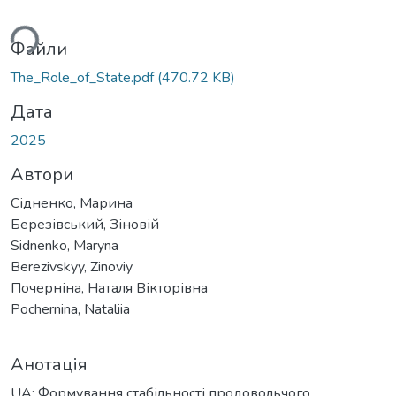
житься...
Файли
The_Role_of_State.pdf
(470.72 KB)
Дата
2025
Автори
Сідненко, Марина
Березівський, Зіновій
Sidnenko, Maryna
Berezivskyy, Zinoviy
Почерніна, Наталя Вікторівна
Pochernina, Nataliia
Анотація
UA: Формування стабільності продовольчого