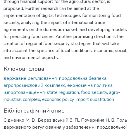
through financial support for the agricultural sector, is
proposed. Further research can be aimed at the
implementation of digital technologies for monitoring food
security, analyzing the impact of international trade
agreements on the domestic market, and developing models
for predicting food crises. Another promising direction is the
creation of regional food security strategies that will take
into account the specifics of local conditions: economic, social,
and environmental aspects.
Ключові слова
державне регулювання
,
продовольча безпека
,
агропромисловий комплекс
,
економічна політика
,
імпортозаміщення
,
state regulation
,
food security
,
agro-
industrial complex
,
economic policy
,
import substitution
Бібліографічний опис
Сідненко М. В., Березівський З. П., Почерніна Н. В. Роль
державного регулювання у забезпеченні продовольчої