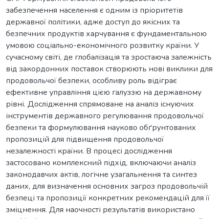
забезпечення населення є одним із пріоритетів
державної політики, адже доступ до якісних та
безпечних продуктів харчування є фундаментальною
умовою соціально-економічного розвитку країни. У
сучасному світі, де глобалізація та зростаюча залежність
від закордонних поставок створюють нові виклики для
продовольчої безпеки, особливу роль відіграє
ефективне управління цією галуззю на державному
рівні. Дослідження спрямоване на аналіз існуючих
інструментів державного регулювання продовольчої
безпеки та формулювання науково обґрунтованих
пропозицій для підвищення продовольчої
незалежності країни. В процесі дослідження
застосовано комплексний підхід, включаючи аналіз
законодавчих актів, логічне узагальнення та синтез
даних, для визначення основних загроз продовольчій
безпеці та пропозиції конкретних рекомендацій для її
зміцнення. Для наочності результатів використано