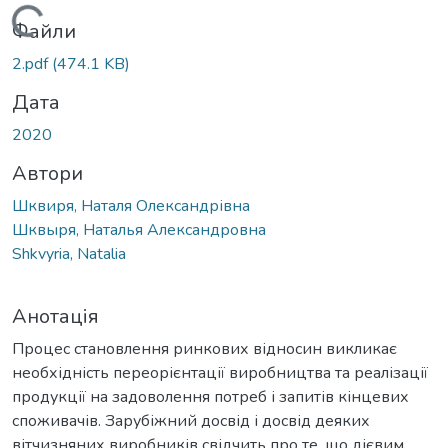
Вантажиться...
Файли
2.pdf
(474.1 KB)
Дата
2020
Автори
Шквиря, Наталя Олександрівна
Шквыря, Наталья Александровна
Shkvyria, Natalia
Анотація
Процес становлення ринкових відносин викликає
необхідність переорієнтації виробництва та реалізації
продукції на задоволення потреб і запитів кінцевих
споживачів. Зарубіжний досвід і досвід деяких
вітчизняних виробників свідчить про те, що дієвим