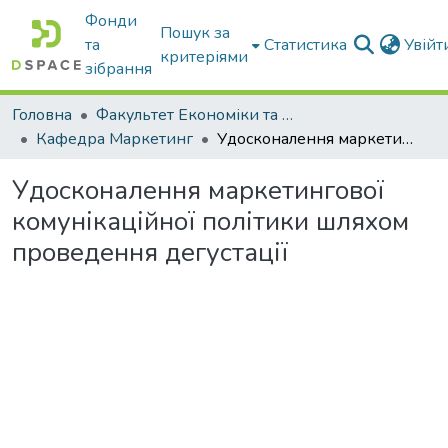
Фонди
Пошук за
та
Статистика
Увій
критеріями
зібрання
Головна
Факультет Економіки та бізнесу
Кафедра Маркетинг
Удосконалення маркетингової комунікаційної політики шляхом проведення дегустації
Удосконалення маркетингової
комунікаційної політики шляхом
проведення дегустації