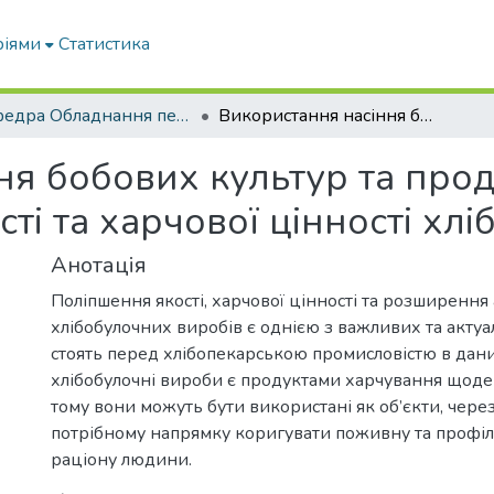
ріями
Статистика
кафедра Обладнання переробних і харчових виробництв ім. професора Ф.Ю. Ялпачика
Використання насіння бобових культур та продуктів їх переробки для підвищення якості та харчової цінності хлібобулочних виробів
я бобових культур та прод
ті та харчової цінності хл
Анотація
Поліпшення якості, харчової цінності та розширення
хлібобулочних виробів є однією з важливих та акту
стоять перед хлібопекарською промисловістю в даний
хлібобулочні вироби є продуктами харчування щод
тому вони можуть бути використані як об’єкти, чере
потрібному напрямку коригувати поживну та профіл
раціону людини.