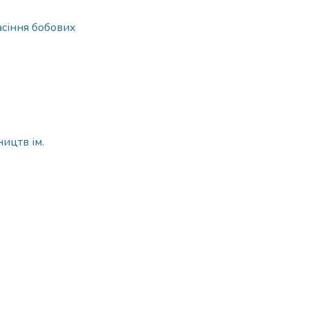
асіння бобових
ицтв ім.