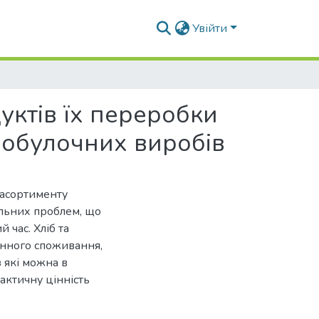
Увійти
уктів їх переробки
ібобулочних виробів
 асортименту
альних проблем, що
 час. Хліб та
енного споживання,
з які можна в
актичну цінність