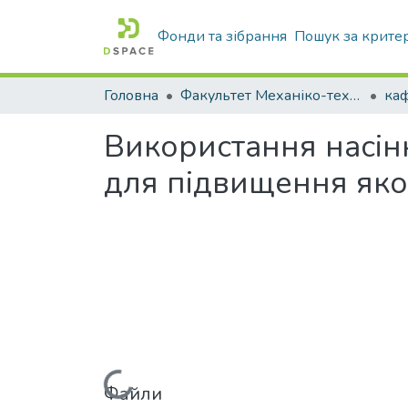
Фонди та зібрання
Пошук за крите
Головна
Факультет Механіко-технологічний
Використання насінн
для підвищення якос
Файли