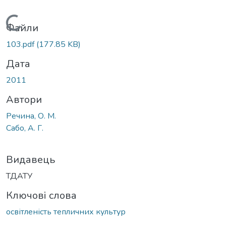
Вантажиться...
Файли
103.pdf
(177.85 KB)
Дата
2011
Автори
Речина, О. М.
Сабо, А. Г.
Видавець
ТДАТУ
Ключові слова
освітленість тепличних культур