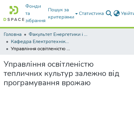
Фонди
Пошук за
та
Статистика
Увій
критеріями
зібрання
Головна
Факультет Енергетики і комп'ютерних технологій
Кафедра Електротехніки і електромеханіки ім. проф. В.В. Овчарова
Управління освітленістю тепличних культур залежно від програмування врожаю
Управління освітленістю
тепличних культур залежно від
програмування врожаю