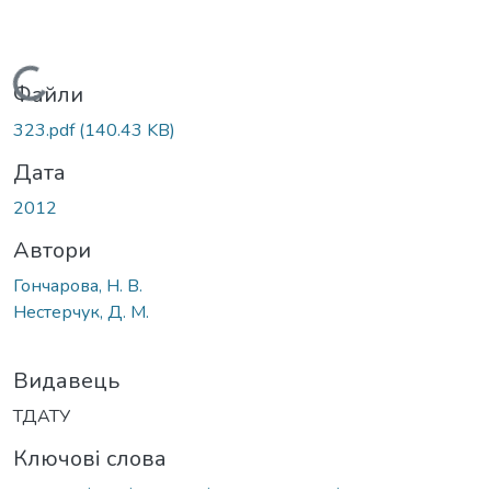
Вантажиться...
Файли
323.pdf
(140.43 KB)
Дата
2012
Автори
Гончарова, Н. В.
Нестерчук, Д. М.
Видавець
ТДАТУ
Ключові слова