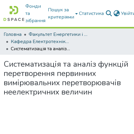
Фонди
Пошук за
та
Статистика
Увій
критеріями
зібрання
Головна
Факультет Енергетики і комп'ютерних технологій
Кафедра Електротехніки і електромеханіки ім. проф. В.В. Овчарова
Систематизація та аналіз функцій перетворення первинних вимірювальних перетворювачів неелектричних величин
Систематизація та аналіз функцій
перетворення первинних
вимірювальних перетворювачів
неелектричних величин