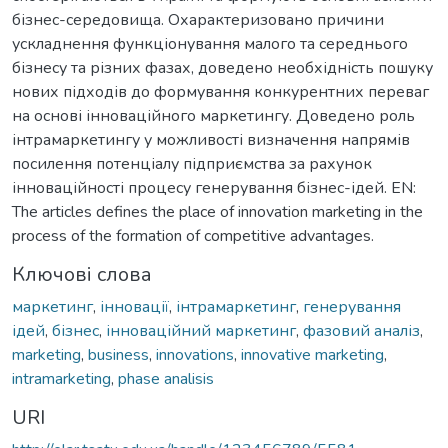
бізнес-середовища. Охарактеризовано причини
ускладнення функціонування малого та середнього
бізнесу та різних фазах, доведено необхідність пошуку
нових підходів до формування конкурентних переваг
на основі інноваційного маркетингу. Доведено роль
інтрамаркетингу у можливості визначення напрямів
посилення потенціалу підприємства за рахунок
інноваційності процесу генерування бізнес-ідей. EN:
The articles defines the place of innovation marketing in the
process of the formation of competitive advantages.
Ключові слова
маркетинг
,
інновації
,
інтрамаркетинг
,
генерування
ідей
,
бізнес
,
інноваційний маркетинг
,
фазовий аналіз
,
marketing
,
business
,
innovations
,
innovative marketing
,
intramarketing
,
phase analisis
URI