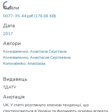
Вантажиться...
Файли
0077-35-44.pdf
(176.06 KB)
Дата
2017
Автори
Коноваленко, Анастасія Сергіївна
Коноваленко, Анастасия Сергеевна
Konovalenko, Anastasiia
Видавець
ТДАТУ
Анотація
UK: У статті розглянуто ключові тенденції, що
спостерігаються в Україні та формують основні аспекти