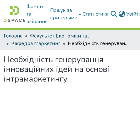
Фонди
Пошук за
та
Статистика
Увій
критеріями
зібрання
Головна
Факультет Економіки та бізнесу
Кафедра Маркетинг
Необхідність генерування інноваційних ідей на основі інтрамаркетингу
Необхідність генерування
інноваційних ідей на основі
інтрамаркетингу