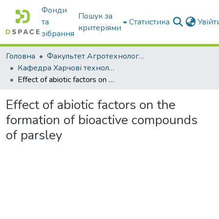
Фонди
Пошук за
та
Статистика
Увій
критеріями
зібрання
Головна
Факультет Агротехнологій та екології
Кафедра Харчові технологіі та готельно-ресторанна справа
Effect of abiotic factors on the formation of bioactive compounds of parsley
Effect of abiotic factors on the
formation of bioactive compounds
of parsley