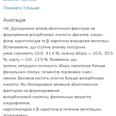
Показати 3 більше
Анотація
UK: Досліджено вплив абіотичних факторів на
формування аскорбінової кислоти, фенолів, хлоро-
філів, каротиноїдів та β-каротину впродовж вегетації.
Встановлено, що ступінь впливу погодних
умов становить 15,0…41,4 %; сезону збору — 20,5…55,5
%; сорту — 0,0…13,5 %. Виявлено, що
зелень петрушки осіннього збору накопичує більше
фенольних сполук, пігментів порівняно з вес-
няним. Весняна містить істотно більше аскорбінової
кислоти. Ru: Исследовано влияние абиотических
факторов на формирование
аскорбиновой кислоты, фенольных веществ,
хлорофиллов,
каротиноидов и β-каротина в течение вегетации.
Установлено,