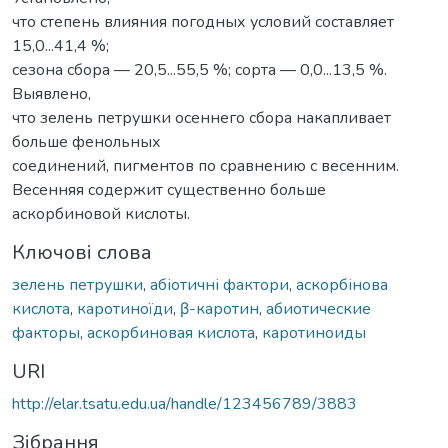
что степень влияния погодных условий составляет
15,0...41,4 %;
сезона сбора — 20,5...55,5 %; сорта — 0,0...13,5 %.
Выявлено,
что зелень петрушки осеннего сбора накапливает
больше фенольных
соединений, пигментов по сравнению с весенним.
Весенняя содержит существенно больше
аскорбиновой кислоты.
Ключові слова
зелень петрушки
,
абіотичні фактори
,
аскорбінова
кислота
,
каротиноїди
,
β-каротин
,
абиотические
факторы
,
аскорбиновая кислота
,
каротиноиды
URI
http://elar.tsatu.edu.ua/handle/123456789/3883
Зібрання