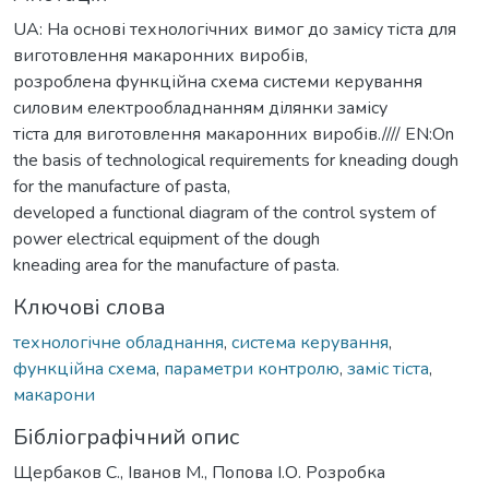
UA: На основі технологічних вимог до замісу тіста для
виготовлення макаронних виробів,
розроблена функційна схема системи керування
силовим електрообладнанням ділянки замісу
тіста для виготовлення макаронних виробів.//// EN:On
the basis of technological requirements for kneading dough
for the manufacture of pasta,
developed a functional diagram of the control system of
power electrical equipment of the dough
kneading area for the manufacture of pasta.
Ключові слова
технологічне обладнання
,
система керування
,
функційна схема
,
параметри контролю
,
заміс тіста
,
макарони
Бібліографічний опис
Щербаков С., Іванов М., Попова І.О. Розробка