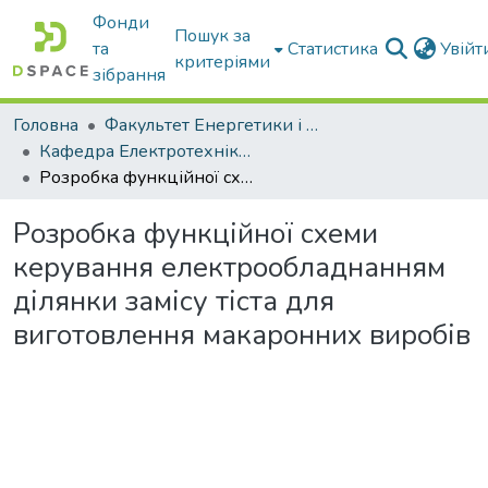
Фонди
Пошук за
та
Статистика
Увій
критеріями
зібрання
Головна
Факультет Енергетики і комп'ютерних технологій
Кафедра Електротехніки і електромеханіки ім. проф. В.В. Овчарова
Розробка функційної схеми керування електрообладнанням ділянки замісу тіста для виготовлення макаронних виробів
Розробка функційної схеми
керування електрообладнанням
ділянки замісу тіста для
виготовлення макаронних виробів