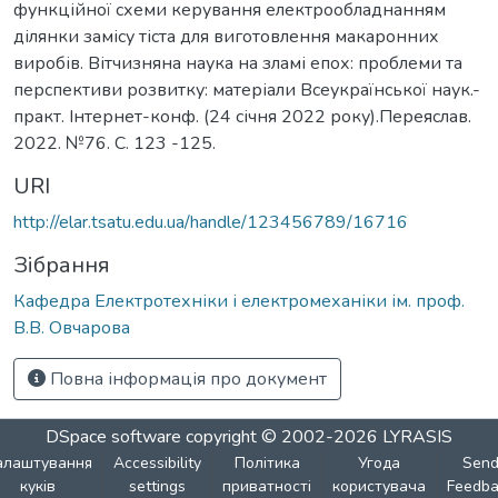
функційної схеми керування електрообладнанням
ділянки замісу тіста для виготовлення макаронних
виробів. Вітчизняна наука на зламі епох: проблеми та
перспективи розвитку: матеріали Всеукраїнської наук.-
практ. Інтернет-конф. (24 січня 2022 року).Переяслав.
2022. №76. С. 123 -125.
URI
http://elar.tsatu.edu.ua/handle/123456789/16716
Зібрання
Кафедра Електротехніки і електромеханіки ім. проф.
В.В. Овчарова
Повна інформація про документ
DSpace software
copyright © 2002-2026
LYRASIS
алаштування
Accessibility
Політика
Угода
Sen
куків
settings
приватності
користувача
Feedba