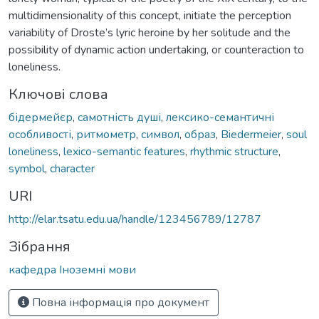
multidimensionality of this concept, initiate the perception
variability of Droste’s lyric heroine by her solitude and the
possibility of dynamic action undertaking, or counteraction to
loneliness.
Ключові слова
бідермейєр
,
самотність душі
,
лексико-семантичні
особливості
,
ритмометр
,
символ
,
образ
,
Biedermeier
,
soul
loneliness
,
lexico-semantic features
,
rhythmic structure
,
symbol
,
character
URI
http://elar.tsatu.edu.ua/handle/123456789/12787
Зібрання
кафедра Іноземні мови
Повна інформація про документ