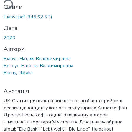
Файли
Білоус.pdf
(346.62 KB)
Дата
2020
Автори
Білоус, Наталя Володимирівна
Белоус, Наталья Владимировна
Bilous, Natalia
Анотація
UK: Стаття присвячена вивченню засобів та прийомів
реалізації концепту «самотність» у віршах Аннетте фон
Дросте-Гюльсхоф – однієї з величних авторок
німецької літератури ХІХ століття. Для аналізу обрано
вірші: “Die Bank”, “Lebt wohl”, “Die Linde”. На основі