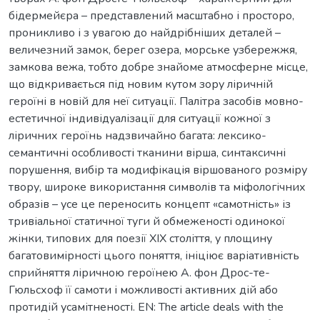
бідермейєра – представлений масштабно і просторо,
проникливо і з увагою до найдрібніших деталей –
величезний замок, берег озера, морське узбережжя,
замкова вежа, тобто добре знайоме атмосферне місце,
що відкривається під новим кутом зору ліричній
героїні в новій для неї ситуації. Палітра засобів мовно-
естетичної індивідуалізації для ситуації кожної з
ліричних героїнь надзвичайно багата: лексико-
семантичні особливості тканини вірша, синтаксичні
порушення, вибір та модифікація віршованого розміру
твору, широке використання символів та міфологічних
образів – усе це переносить концепт «самотність» із
тривіальної статичної туги й обмеженості одинокої
жінки, типових для поезії ХІХ століття, у площину
багатовимірності цього поняття, ініціює варіативність
сприйняття ліричною героїнею А. фон Дрос-те-
Гюльсхоф її самоти і можливості активних дій або
протидій усамітненості. EN: The article deals with the