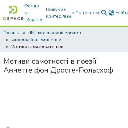
Фонди
Пошук за
та
Статистика
Увій
критеріями
зібрання
Головна
ННІ загальноуніверситетської підготовки
кафедра Іноземні мови
Мотиви самотності в поезії Аннетте фон Дросте-Гюльсхоф
Мотиви самотності в поезії
Аннетте фон Дросте-Гюльсхоф
иться...