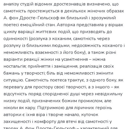
аналізу студій відомих дростезнавців визначено, що
самотність простежується в декількох жіночих образах
А. фон Дросте-Гюльсхоф як близький і зрозумілий
поетесі емоційний стан. Авторка представила у віршах
циклу варіації життєвих подій, що призводять до
одинокості (розлука з коханим, самотність через
розлуку із близькими людьми, недосяжність коханого і
неможливість взаємності з його боку), а також різні
варіанти реакції жінки на усамітнення – ніжна
ностальгія; прийняття і заміщення, реалізація своїх
бажань у творчості; біль від неможливості змінити
ситуацію. Самотність поетеса трактує, з одного боку, як
перевагу для простору своєї творчості, а з іншого – як
відсутність поряд спорідненої душі через невідхильну
низку подій, призначених божим промислом, але
ніколи як кару. Підтримкою для ліричних героїнь
авторки є їхня віра і творче начало, куточок
захищеності і комфорту для втечі від самотності у
творах А. фон Дросте-Гюльсхоф – характерний для