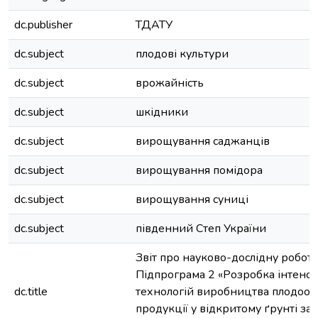
dc.publisher
ТДАТУ
dc.subject
плодові культури
dc.subject
врожайність
dc.subject
шкідники
dc.subject
вирощування саджанців
dc.subject
вирощування помідора
dc.subject
вирощування суниці
dc.subject
південний Степ України
Звіт про науково-дослідну роботу
Підпрограма 2 «Розробка інтенс
dc.title
технологій виробництва плодоов
продукції у відкритому ґрунті за 