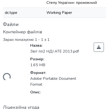
Степу України»: проміжний
dc.type
Working Paper
Файли
Контейнер файлів
Зараз показуємо
1 - 1 з 1
Назва:
Звіт пп2 НДІ АТЕ 2013.pdf
Розмір:
1.65 MB
Формат:
ться...
Adobe Portable Document
Format
Опис:
Ліцензійна угода