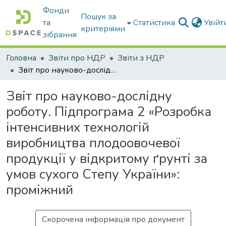
Фонди
Пошук за
та
Статистика
Увій
критеріями
зібрання
Головна
Звіти про НДР
Звіти з НДР
Звіт про науково-дослідну роботу. Підпрограма 2 «Розробка інтенсивних технологій виробництва плодоовочевої продукції у відкритому ґрунті за умов сухого Степу України»: проміжний
Звіт про науково-дослідну
роботу. Підпрограма 2 «Розробка
інтенсивних технологій
виробництва плодоовочевої
продукції у відкритому ґрунті за
умов сухого Степу України»:
проміжний
Скорочена інформація про документ