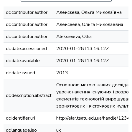
dc.contributor.author
Алексєєва, Ольга Миколаївна
dc.contributor.author
Алексеева, Ольга Николаевна
dc.contributor.author
Aleksieieva, Olha
dc.date.accessioned
2020-01-28T13:16:12Z
dc.date.available
2020-01-28T13:16:12Z
dc.date.issued
2013
Основною метою наших дослідже
удосконалення існуючих і розроб
dc.description.abstract
елементів технологій вирощуван
зерняткових і кісточкових культу
dc.identifier.uri
http://elar.tsatu.edu.ua/handle/12
dc.language.iso
uk