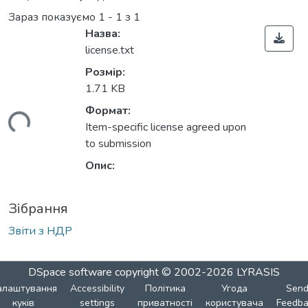
Зараз показуємо
1 - 1 з 1
Назва:
license.txt
Розмір:
1.71 KB
Формат:
ться...
Item-specific license agreed upon
to submission
Опис:
Зібрання
Звіти з НДР
DSpace software
copyright © 2002-2026
LYRASIS
алаштування
Accessibility
Політика
Угода
Sen
куків
settings
приватності
користувача
Feedba