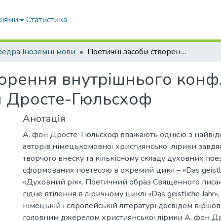
ріями
Статистика
едра Іноземні мови
Поетичні засоби створення внутрішнього конфлікту у вірші «Am Neujahrstage» А. фон Дросте-Гюльсхоф
орення внутрішнього конфл
он Дросте-Гюльсхоф
Анотація
А. фон Дросте-Гюльсхоф вважають однією з найвід
авторів німецькомовної християнської лірики завдя
творчого внеску та кількісному складу духовних поез
сформованих поетесою в окремий цикл – «Das geistlic
«Духовний рік». Поетичний образ Священного писа
гідне втілення в ліричному циклі «Das geistliche Jahr»,
німецькій і європейській літературі досвідом віршов
головним джерелом християнської лірики А. фон Д