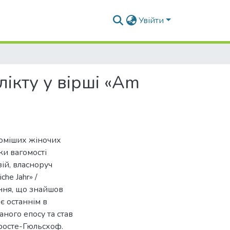
Увійти
ікту у вірші «Am
оміших жіночих
ки вагомості
ій, власноруч
he Jahr» /
ння, що знайшов
 є останнім в
аного епосу та став
росте-Гюльсхоф.