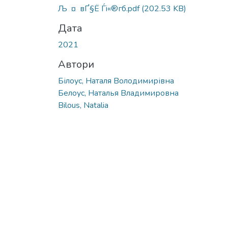
Љ ­ ¤ вҐ§Ё Ѓi«®гб.pdf
(202.53 KB)
Дата
2021
Автори
Білоус, Наталя Володимирівна
Белоус, Наталья Владимировна
Bilous, Natalia