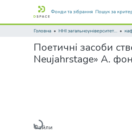
Фонди та зібрання
Пошук за крите
Головна
ННІ загальноуніверситетської підготовки
каф
Поетичні засоби ств
Neujahrstage» А. ф
Вантажиться...
Файли