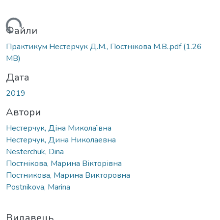
житься...
Файли
Практикум Нестерчук Д.М., Постнікова М.В..pdf
(1.26
MB)
Дата
2019
Автори
Нестерчук, Діна Миколаївна
Нестерчук, Дина Николаевна
Nesterchuk, Dina
Постнікова, Марина Вікторівна
Постникова, Марина Викторовна
Postnikova, Marina
Видавець