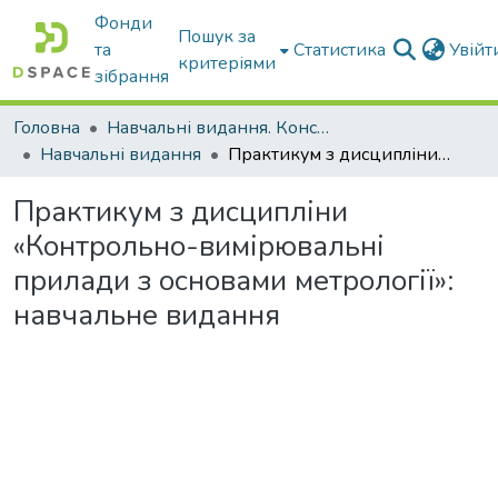
Фонди
Пошук за
та
Статистика
Увій
критеріями
зібрання
Головна
Навчальні видання. Конспекти лекцій
Навчальні видання
Практикум з дисципліни «Контрольно-вимірювальні прилади з основами метрології»: навчальне видання
Практикум з дисципліни
«Контрольно-вимірювальні
прилади з основами метрології»:
навчальне видання