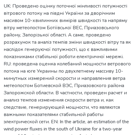
UK: Проведено оцінку поточної мінливості потужності
вітрового потоку на півдні України за дворічним
масивом 10-хвилинних вимірів швидкості та напряму
вітру метеопостом Ботіївської ВЕС, Приазовського
району, Запорізької області. А саме, проведено
розрахунок та аналіз темпів зміни швидкості вітру та як
наслідок генеруючої потужності, що є важливими
показниками стабільної роботи електричної мережі.
RU: проведена оценка колебаний мощности ветрового
потока на юге Украины по двухлетнему массиву 10-
минутных измерений скорости и направления ветра
метеопостом Ботиевской ВЭС, Приазовского района
Запорожской области. В частности, проведен расчет и
анализ темпов изменения скорости ветра и, как
следствие, генерирующей мощности, что являются
важными показателями стабильной работы
электрической сети. EN: In the article, an estimation of the
wind power fluxes in the south of Ukraine for a two-year