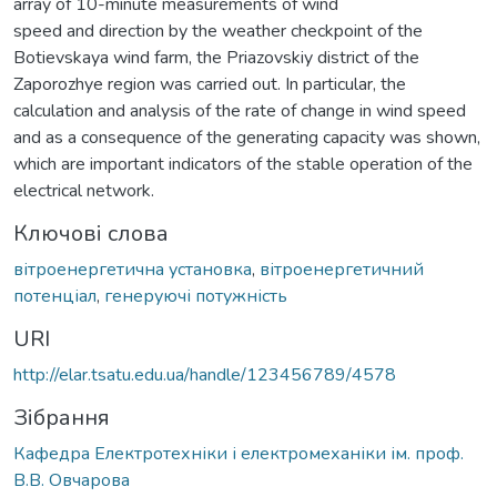
array of 10-minute measurements of wind
speed and direction by the weather checkpoint of the
Botievskaya wind farm, the Priazovskiy district of the
Zaporozhye region was carried out. In particular, the
calculation and analysis of the rate of change in wind speed
and as a consequence of the generating capacity was shown,
which are important indicators of the stable operation of the
electrical network.
Ключові слова
вітроенергетична установка
,
вітроенергетичний
потенціал
,
генеруючі потужність
URI
http://elar.tsatu.edu.ua/handle/123456789/4578
Зібрання
Кафедра Електротехніки і електромеханіки ім. проф.
В.В. Овчарова