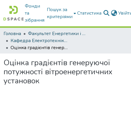
Фонди
Пошук за
та
Статистика
Увій
критеріями
зібрання
Головна
Факультет Енергетики і комп'ютерних технологій
Кафедра Електротехніки і електромеханіки ім. проф. В.В. Овчарова
Оцінка градієнтів генеруючої потужності вітроенергетичних установок
Оцінка градієнтів генеруючої
потужності вітроенергетичних
установок