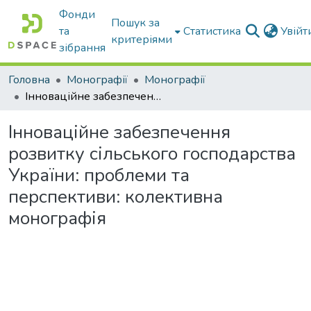
Фонди
Пошук за
та
Статистика
Увій
критеріями
зібрання
Головна
Монографії
Монографії
Інноваційне забезпечення розвитку сільського господарства України: проблеми та перспективи: колективна монографія
Інноваційне забезпечення
розвитку сільського господарства
України: проблеми та
перспективи: колективна
монографія